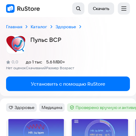
Скачать
Главная
Каталог
Здоровье
Пульс ВСР
(
)
0,0
до 1 тыс
5.6 MB
0+
Рейтинг:
Нет оценок
Скачиваний
Размер
Возраст
:
:
:
Установить с помощью RuStore
Здоровье
Медицина
Проверено вручную и антив
Категория
:
Тег
:
Тег
:
Скриншоты