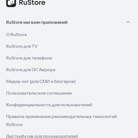
шести каналов по низкой себестоимости.
Важно: это не медицинское приложение.
RuStore магазин приложений
Попробуйте приложение прямо сейчас, чтобы начать
О RuStore
отслеживать свое здоровье.
RuStore для TV
RuStore для телефона
RuStore для ОС Аврора
Медиа-кит (для СМИ и блогеров)
Пользовательское соглашение
Конфиденциальность для пользователей
Правила применения рекомендательных технологий
RuStore
Дистрибутив для производителей