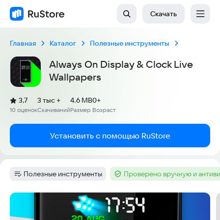
Скачать
Главная
Каталог
Полезные инструменты
Always On Display & Clock Live
Wallpapers
(
)
3,7
3 тыс +
4.6 MB
0+
Рейтинг:
10 оценок
Скачиваний
Размер
Возраст
:
:
:
Установить с помощью RuStore
Полезные инструменты
Проверено вручную и антив
Категория
:
Тег
:
Скриншоты