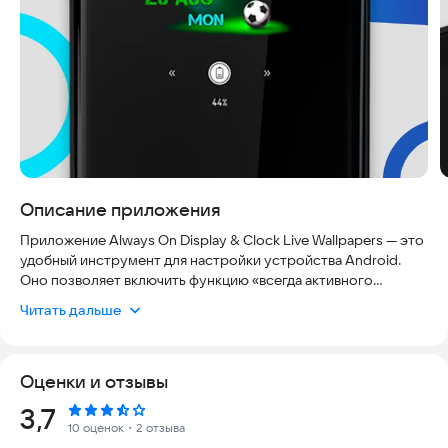
Описание приложения
Приложение Always On Display & Clock Live Wallpapers — это
удобный инструмент для настройки устройства Android.
Оно позволяет включить функцию «всегда активного
экрана» и установить живые обои с интерактивными часами.
Читать дальше
Такой функционал работает даже при низком заряде
батареи и не сильно влияет на её расход. Приложение
поддерживает большинство современных смартфонов и
Оценки и отзывы
работает на Android 6.0 и выше. Оно не требует
постоянного подключения к интернету и может
Рейтинг:
3,7
использоваться в автономном режиме. Пользователи
10 оценок
・2 отзыва
отмечают, что настройка занимает минимум времени, а