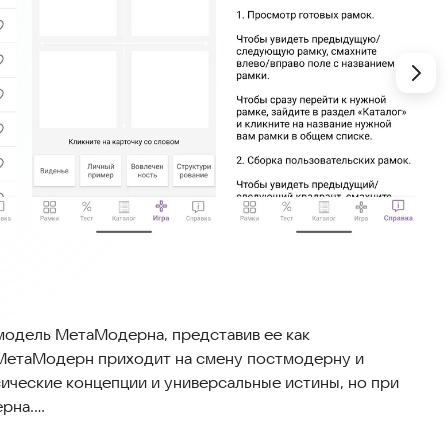
модель МетаМодерна, представив ее как
 МетаМодерн приходит на смену постмодерну и
ческие концепции и универсальные истины, но при
ерна.