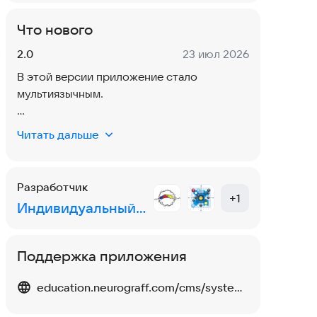
Что нового
Версия:
Дата:
2.0
23 июл 2026
В этой версии приложение стало
мультиязычным.
Теперь вы можете выбрать удобный язык
Читать дальше
интерфейса: русский, английский,
болгарский, итальянский, польский,
украинский, французский, турецкий,
Разработчик
греческий, чешский или немецкий.
+
1
Индивидуальный предприниматель Пискарёв Павел
Также внесены технические улучшения
для более стабильной работы
Поддержка приложения
приложения.
education.neurograff.com/cms/system/contact