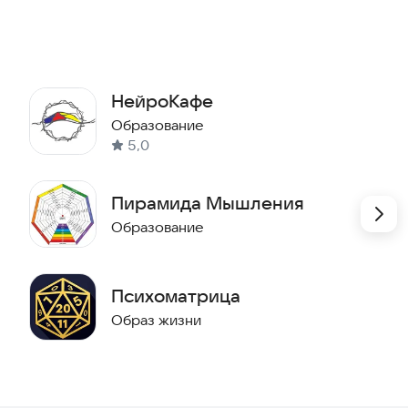
исправлением ошибки в приложении.
Благодарим за ваше терпение и
поддержку! С уважением, команда
Института психологии творчества Павла
НейроКафе
Пискарёва.
Образование
5,0
Пирамида Мышления
Образование
Психоматрица
Образ жизни