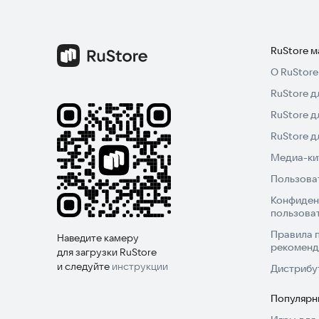
RuStore 
О RuStore
RuStore д
RuStore д
RuStore 
Медиа-кит
Пользова
Конфиден
пользова
Правила 
Наведите камеру
рекоменд
для загрузки RuStore
и следуйте
инструкции
Дистрибу
Популярн