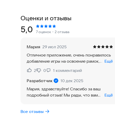
Модель «Квадрат МетаМодерна» - ключ к освое
способствует обретению новых возможностей. 
малом многое («великое в малом»), что само по
Оценки и отзывы
наводить порядок в своей жизни и быть осозна
переменами жизнью, неустанно развиваясь в б
Рейтинг:
5,0
7 оценок
・2 отзыва
Более того, человек, работая с этой моделью,
в повседневной обыденности. А способность во
Мария
29 июл 2025
ведет к созерцанию добра и духовному прозре
Отличное приложение, очень понравилось
говорится, «видение внутренней красоты сро
добавление игры на освоение рамок,
Ещё
добавление новых рамок в каталог и
«Квадрат МетаМодерна» дает широту восприят
2
0
1
комментарий
Нравится:
Не нравится:
возможность отмечать избранные. Только
виде деятельности, видеть ее перспективы. Эт
одна существенная проблема после
Разработчик
10 дек 2025
быть еще более умным, духовным, сильным, лю
обновления: квадранты в рамках сейчас
начало пути людей, жаждущих совершать труд 
Мария, здравствуйте! Спасибо за ваш
стоят не на своих местах: например, рамка
взгляда на жизнь. Зло не может созидать. А 
подробный отзыв! Мы рады, что вам
Ещё
мотивации выглядит как "1кв - Хочу, 2кв -
творческой реализации."
понравились новшества в приложении.
Люблю, 3кв - Обязан, 4кв - Могу" - и так во
Приносим извинения за проблему с
всех рамках, на своем месте расположен
Все отзывы
квадрантами после обновления. Мы уже