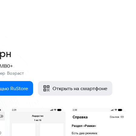
рн
 MB
0+
мер
Возраст
:
щью RuStore
Открыть на смартфоне