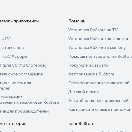
магазин приложений
Помощь
Установка RuStore на TV
ля TV
Установка RuStore на телефон
ля телефона
Установка RuStore в машину
для ОС Аврора
Помощь пользователям RuStor
 (для СМИ и блогеров)
Покупки и возвраты
тельское соглашение
Авторизация в RuStore
циальность для
Сбой обновления приложений
телей
Детский режим
применения
Автообновление приложений
ательных технологий RuStore
Как написать отзыв к приложе
тив для производителей
ые категории
Блог RuStore