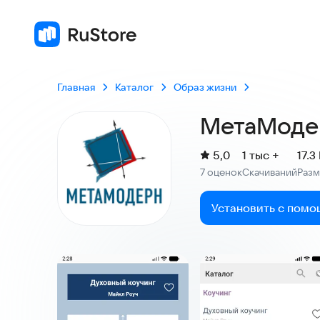
5,0
7 оценок
Главная
Каталог
Образ жизни
МетаМоде
(
)
5,0
1 тыс +
17.3
Рейтинг:
7 оценок
Скачиваний
Раз
:
:
Установить с помо
Скриншоты