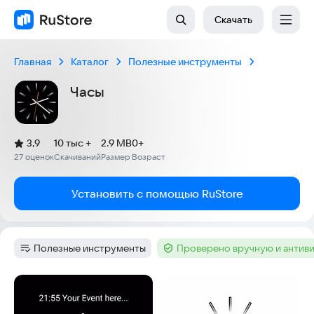
Скачать
Главная
Каталог
Полезные инструменты
Часы
(
)
3,9
10 тыс +
2.9 MB
0+
Рейтинг:
27 оценок
Скачиваний
Размер
Возраст
:
:
:
Установить с помощью RuStore
Полезные инструменты
Проверено вручную и антив
Категория
:
Тег
:
Скриншоты