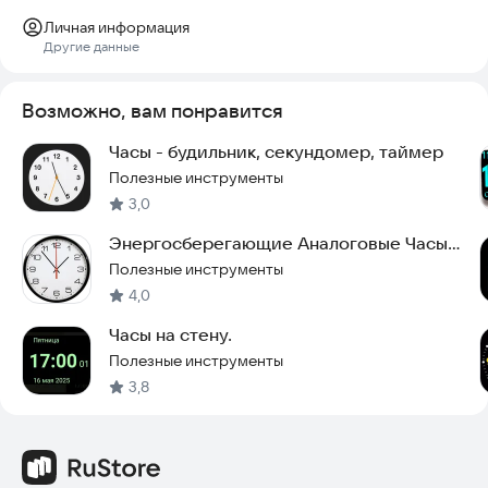
- Контент на экране можно слегка перемещать, что
Личная информация
помогает предотвратить выгорание пикселей на OLED-
Другие данные
дисплеях, продлевая жизнь вашего экрана.
Попробуйте установить это приложение прямо сейчас,
Возможно, вам понравится
чтобы превратить ваш телефон или планшет в стильные и
функциональные часы.
Часы - будильник, секундомер, таймер
Полезные инструменты
3,0
Энергосберегающие Аналоговые Часы
Живые Обои
Полезные инструменты
4,0
Часы на стену.
Полезные инструменты
3,8