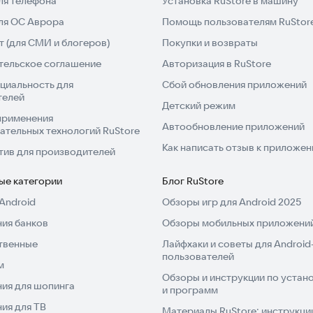
ля телефона
Установка RuStore в машину
для ОС Аврора
Помощь пользователям RuStor
 (для СМИ и блогеров)
Покупки и возвраты
тельское соглашение
Авторизация в RuStore
циальность для
Сбой обновления приложений
телей
Детский режим
применения
Автообновление приложений
ательных технологий RuStore
Как написать отзыв к приложе
тив для производителей
ые категории
Блог RuStore
Android
Обзоры игр для Android 2025
ия банков
Обзоры мобильных приложений
твенные
Лайфхаки и советы для Android
пользователей
м
Обзоры и инструкции по устано
ия для шопинга
и программ
ия для ТВ
Материалы RuStore: инструкци