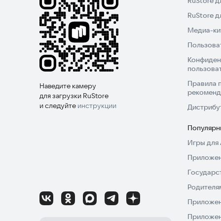
RuStore д
RuStore 
Медиа-кит
Пользова
Конфиден
пользова
Правила 
Наведите камеру
рекоменд
для загрузки RuStore
и следуйте
инструкции
Дистрибу
Популярн
Игры для 
Приложен
Государс
Родителя
Приложен
Приложен