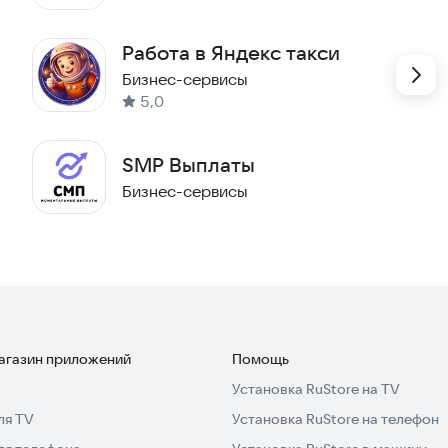
и. Вывод средств с реферального счета на карту —
й.
Работа в Яндекс такси
Бизнес-сервисы
5,0
SMP Выплаты
Бизнес-сервисы
 iOS или Android
магазин приложений
Помощь
Установка RuStore на TV
ля TV
Установка RuStore на телефон