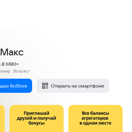
 Макс
8.8 MB
0+
азмер
Возраст
:
щью RuStore
Открыть на смартфоне