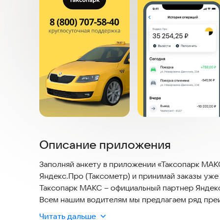
Описание приложения
Заполняй анкету в приложении «Таксопарк МАКС» – Моментальные выплаты в такси»», устанав
Яндекс.Про (Таксометр) и принимай заказы уже
Таксопарк МАКС – официальный партнер Яндекс.
Всем нашим водителям мы предлагаем ряд пре
заказам, моментальный вывод денежный средст
Читать дальше