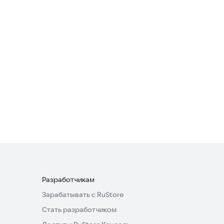
МОМЕНТАЛКА
ПРО:ТАКСОПАРК
Бизнес-сервисы
5,0
Умма такси
Бизнес-сервисы
Разработчикам
Зарабатывать с RuStore
Стать разработчиком