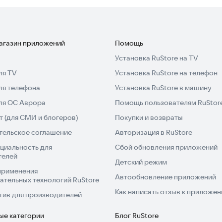
водите заработанные средства сразу после первого
 а комиссия за вывод отсутствует.
магазин приложений
Помощь
Установка RuStore на TV
ля TV
Установка RuStore на телефон
 выделенной линией 800.
ля телефона
Установка RuStore в машину
для ОС Аврора
Помощь пользователям RuStor
что удобно для совмещения с основной работой.
 (для СМИ и блогеров)
Покупки и возвраты
тельское соглашение
Авторизация в RuStore
циальность для
Сбой обновления приложений
ого заработка.
телей
Детский режим
применения
ции
Автообновление приложений
ательных технологий RuStore
в приложении.
Как написать отзыв к приложе
тив для производителей
 городах России: Москва, Санкт-Петербург, Абакан,
ые категории
Блог RuStore
нь, Ачинск, Балаково, Барнаул, Батуми, Белгород,