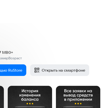
.7 MB
0+
азмер
Возраст
:
щью RuStore
Открыть на смартфоне