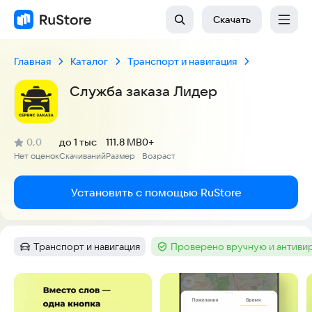
Скачать
Главная
Каталог
Транспорт и навигация
Служба заказа Лидер
(
)
0,0
до 1 тыс
111.8 MB
0+
Рейтинг:
Нет оценок
Скачиваний
Размер
Возраст
:
:
:
Установить с помощью RuStore
Транспорт и навигация
Проверено вручную и антиви
Категория
:
Тег
:
Скриншоты