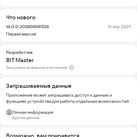
желанием поехать и появлением автомобиля занимает всего
пару секунд.
Что нового
🕓 Экономьте время даже в мелочах
Версия:
Дата:
16.0.0-202404041536
16 апр 2025
Первая версия
Место подачи определится автоматически, вам нужно лишь
указать пункт назначения. Используйте сохраненные
шаблоны с любимыми адресами и настройками, чтобы
Разработчик
заказать такси за пару кликов.
BIT Master
🙏 Нравится приложение? Приглашай друзей
Загружено из внешнего источника
Поделитесь специальной ссылкой с друзьями, чтобы они
тоже могли пользоваться удобным сервисом.
Запрашиваемые данные
Приложение может запрашивать доступ к данным и
✍ Забыли что-то добавить в заказ?
функциям устройства для работы отдельных возможностей
Просто отредактируйте его: измените пожелания, добавьте
Личная информация
остановки или поправьте адрес назначения.
Другие данные
💬 Заказали такси, но не видите водителя?
Возможно, вам понравится