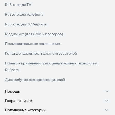
RuStore для TV
RuStore для телефона
RuStore для ОС Аврора
Медиа-кит (для СМИ и блогеров)
Пользовательское соглашение
Конфиденциальность для пользователей
Правила применения рекомендательных технологий
RuStore
Дистрибутив для производителей
Помощь
Разработчикам
Установка RuStore на TV
Популярные категории
Зарабатывать с RuStore
Установка RuStore на телефон