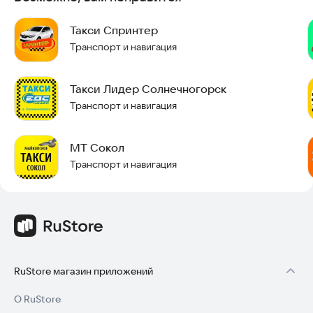
Спросите в чате приложения о местоположении машины
или отправьте свои координаты одной кнопкой.
Такси Спринтер
👨 Нужно заказать такси родственнику или другу?
Транспорт и навигация
В разделе «Пожелания» выберите опцию «Вызвать такси
Такси Лидер Солнечногорск
другому» и укажите номер телефона получателя. Когда
машина подъедет, ему придет СМС, а вам — уведомление в
Транспорт и навигация
приложении. Также можно просто скинуть ссылку на заказ,
чтобы близкие знали, где вы и с кем едете.
МТ Сокол
Скачайте приложение прямо сейчас и начните пользоваться
Транспорт и навигация
удобным сервисом такси.
RuStore магазин приложений
О RuStore