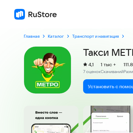
7 
Главная
Каталог
Транспорт и навигация
Такси МЕТ
(
)
4,1
1 тыс +
111.
Рейтинг:
7 оценок
Скачиваний
Раз
:
:
Установить с помо
Скриншоты