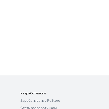
Транспорт и навигация
Премио
Транспорт и навигация
Такси СЕВЕР
Транспорт и навигация
Разработчикам
Зарабатывать с RuStore
Стать разработчиком