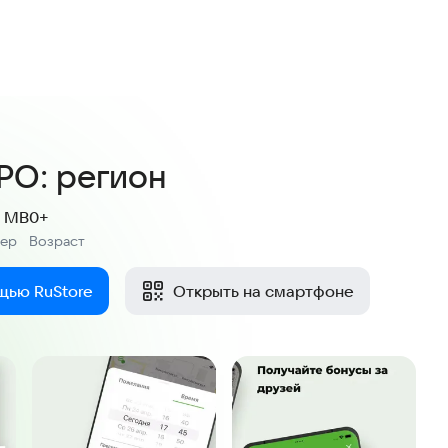
4,1
оценок
РО: регион
8 MB
0+
мер
Возраст
:
щью RuStore
Открыть на смартфоне