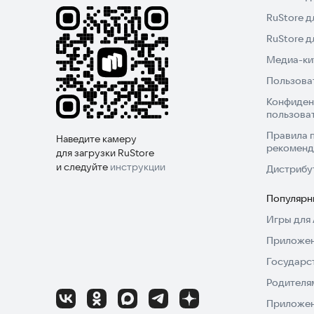
RuStore д
⭐️ Понравилась поездка?
RuStore 
Медиа-кит
Оцените работу водителя, оставьте отзыв или 
Пользова
поделиться впечатлениями.
Конфиден
пользова
Попробуйте приложение прямо сейчас и оцените
Правила 
Наведите камеру
рекоменд
для загрузки RuStore
и следуйте
инструкции
Дистрибу
Популярн
Игры для 
Приложен
Государс
Родителя
Приложен