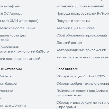
ля телефона
Установка RuStore в машину
для ОС Аврора
Помощь пользователям RuStor
 (для СМИ и блогеров)
Покупки и возвраты
выберите готовую реакцию из списка, чтобы
тельское соглашение
Авторизация в RuStore
циальность для
Сбой обновления приложений
телей
 удобство заказа такси в Бердянске и Джанкое.
Детский режим
применения
Автообновление приложений
ательных технологий RuStore
Как написать отзыв к приложе
тив для производителей
ые категории
Блог RuStore
Android
Обзоры игр для Android 2025
ия банков
Обзоры мобильных приложений
твенные
Лайфхаки и советы для Android
пользователей
м
Обзоры и инструкции по устано
ия для шопинга
и программ