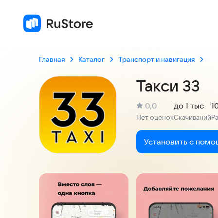
Главная
Каталог
Транспорт и навигация
Такси 33
(
)
0,0
до 1 тыс
1
Рейтинг:
Нет оценок
Скачиваний
Р
:
:
Установить с помо
Скриншоты