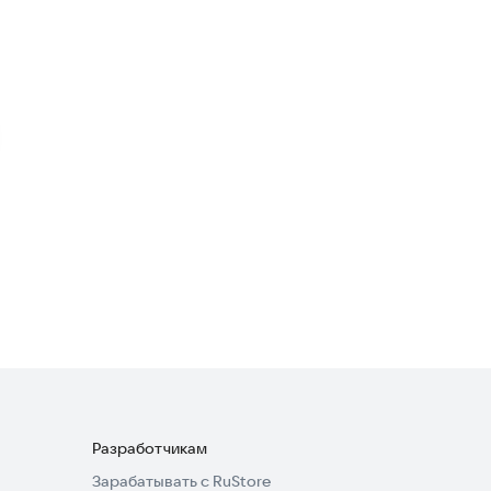
Эконом
Объявления и услуги
AutoGroup Такси
Бизнес-сервисы
4,1
Taxsee: заказ такси
Транспорт и навигация
3,7
Разработчикам
Зарабатывать с RuStore