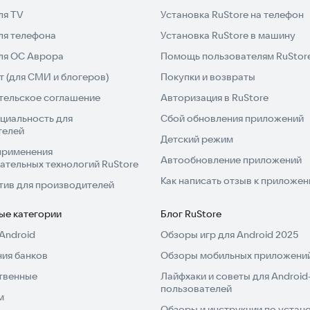
ля TV
Установка RuStore на телефон
енении тарифов или новых промокодах.
ля телефона
Установка RuStore в машину
уйтесь и будьте в курсе всех новостей и событий.
для ОС Аврора
Помощь пользователям RuStor
 (для СМИ и блогеров)
Покупки и возвраты
тельское соглашение
Авторизация в RuStore
циальность для
Сбой обновления приложений
телей
Детский режим
применения
Автообновление приложений
ательных технологий RuStore
Как написать отзыв к приложе
тив для производителей
ые категории
Блог RuStore
Android
Обзоры игр для Android 2025
ия банков
Обзоры мобильных приложений
твенные
Лайфхаки и советы для Android
пользователей
м
Обзоры и инструкции по устано