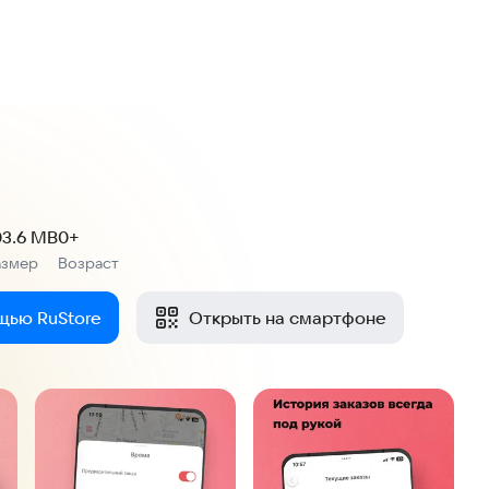
03.6 MB
0+
азмер
Возраст
:
щью RuStore
Открыть на смартфоне