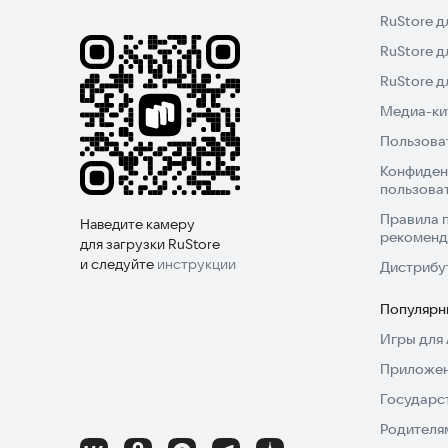
🔥 Первыми узнавайте об акциях и новостях
RuStore д
Мы пришлем уведомление о запуске акции, изм
RuStore д
Устанавливайте приложение Такси 33, регистрир
RuStore 
Медиа-кит
Пользова
Конфиден
пользова
Правила 
Наведите камеру
рекоменд
для загрузки RuStore
и следуйте
инструкции
Дистрибу
Популярн
Игры для 
Приложен
Государс
Родителя