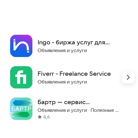
Если вы столкнетесь с проблемами, обязательно
внутри программы.
 разделы:
Ingo - биржа услуг для
селлеров на
Объявления и услуги
маркетплейсах
Fiverr - Freelance Service
Объявления и услуги
Бартр — сервис
объявлений
Объявления и услуги
·
Полезные инструменты
4,6
 отзыв или выбор победителя
иях