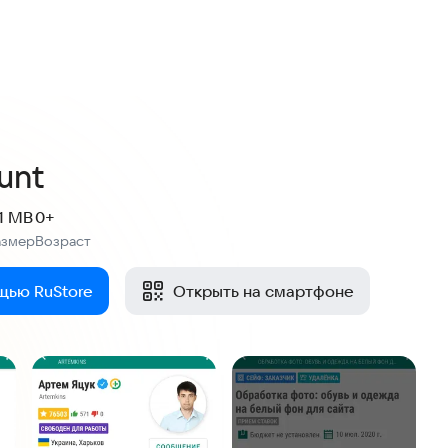
unt
.1 MB
0+
азмер
Возраст
:
щью RuStore
Открыть на смартфоне