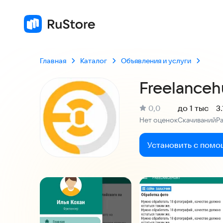
Главная
Каталог
Объявления и услуги
Freelanceh
(
)
0,0
до 1 тыс
3
Рейтинг:
Нет оценок
Скачиваний
Р
:
:
Установить с помо
Скриншоты