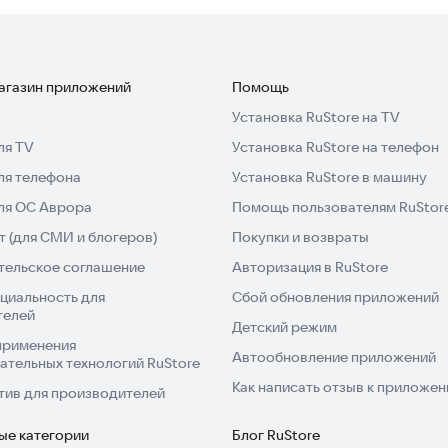
ционал может меняться. Если вам удобно работать с
овить это приложение и оценить его возможности.
магазин приложений
Помощь
Установка RuStore на TV
ля TV
Установка RuStore на телефон
ля телефона
Установка RuStore в машину
для ОС Аврора
Помощь пользователям RuStor
 (для СМИ и блогеров)
Покупки и возвраты
тельское соглашение
Авторизация в RuStore
циальность для
Сбой обновления приложений
телей
Детский режим
применения
Автообновление приложений
ательных технологий RuStore
Как написать отзыв к приложе
тив для производителей
ые категории
Блог RuStore