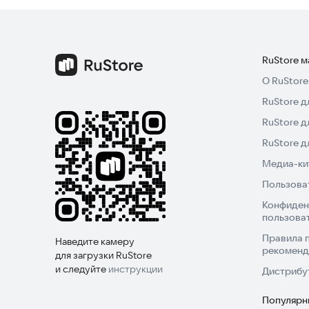
Поскольку разработка еще продолжается, функ
мобильной версией сервиса, попробуйте устан
RuStore 
О RuStore
RuStore д
RuStore д
RuStore 
Медиа-кит
Пользова
Конфиден
пользова
Правила 
Наведите камеру
рекоменд
для загрузки RuStore
и следуйте
инструкции
Дистрибу
Популярн