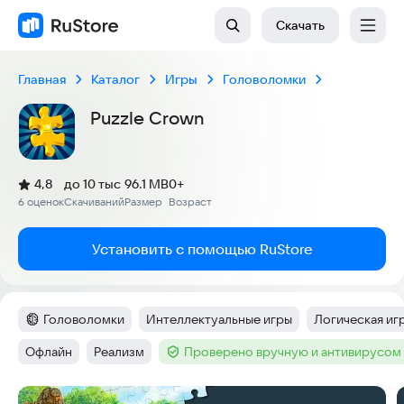
Скачать
Главная
Каталог
Игры
Головоломки
Puzzle Crown
(
)
4,8
до 10 тыс
96.1 MB
0+
Рейтинг:
6 оценок
Скачиваний
Размер
Возраст
:
:
:
Установить с помощью RuStore
Головоломки
Интеллектуальные игры
Логическая иг
Категория
:
Тег
:
Тег
:
Офлайн
Реализм
Проверено вручную и антивирусом
Тег
:
Тег
:
Тег
:
Скриншоты