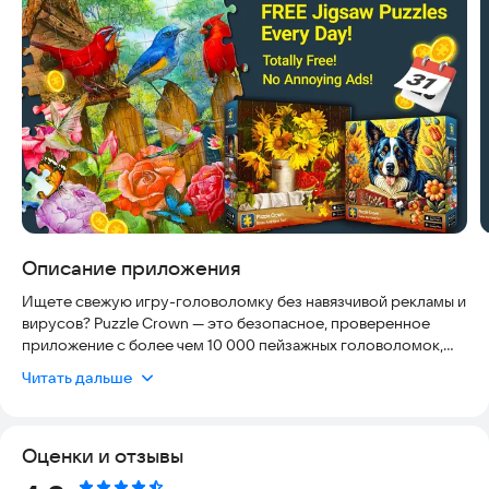
Описание приложения
Ищете свежую игру-головоломку без навязчивой рекламы и
вирусов? Puzzle Crown — это безопасное, проверенное
приложение с более чем 10 000 пейзажных головоломок,
доступное для скачивания прямо сейчас. Игра полностью
Читать дальше
бесплатна, работает стабильно и гарантирует веселье для
всей семьи. Мы гарантируем отсутствие вредоносного ПО
и скрытых платежей, а также полную совместимость с
Оценки и отзывы
современными устройствами, чтобы вы могли играть без
задержек и переживаний.