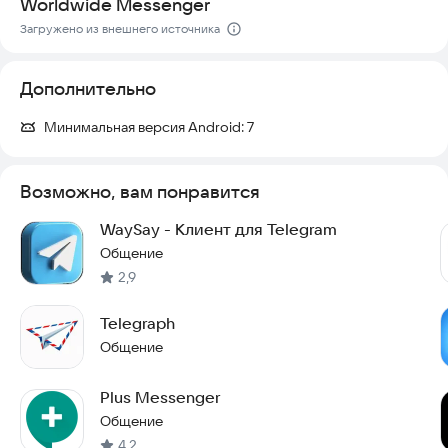
Worldwide Messenger
Попробуйте Bestgram прямо сейчас, чтобы оценить все
Загружено из внешнего источника
новые возможности мессенджера.
Дополнительно
Минимальная версия Android:
7
Возможно, вам понравится
WaySay - Клиент для Telegram
Общение
2,9
Telegraph
Общение
Plus Messenger
Общение
4,2