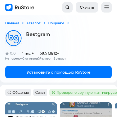
Скачать
Главная
Каталог
Общение
Bestgram
(
)
0,0
1 тыс +
58.5 MB
12+
Рейтинг:
Нет оценок
Скачиваний
Размер
Возраст
:
:
:
Установить с помощью RuStore
Общение
Связь
Проверено вручную и антивирус
Категория
:
Тег
:
Тег
:
Скриншоты