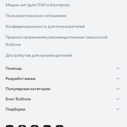
Медиа-кит (для СМИ и блогеров)
Пользовательское соглашение
Конфиденциальность для пользователей
Правила применения рекомендательных технологий
RuStore
Дистрибутив для производителей
Помощь
Разработчикам
Установка RuStore на TV
Популярные категории
Зарабатывать с RuStore
Установка RuStore на телефон
Блог RuStore
Игры для Android
Стать разработчиком
Установка RuStore в машину
Подборки
Обзоры игр для Android 2025
Приложения банков
Доступ к RuStore Консоль
Помощь пользователям RuStore
Игровой набор
Обзоры мобильных приложений 2025
Государственные
RuStore SDK (документация)
Покупки и возвраты