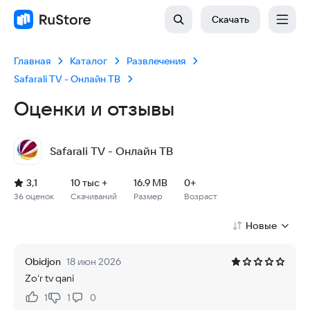
Скачать
Главная
Каталог
Развлечения
Safarali TV - Онлайн ТВ
Оценки и отзывы
Safarali TV - Онлайн ТВ
Рейтинг: 3,1, 36 оценок
Скачиваний: 10 тыс +
Размер файла: 16.9 MB
Возрастное ограничение: 16.9 MB
3,1
10 тыс +
16.9 MB
0+
36 оценок
Скачиваний
Размер
Возраст
Новые
Obidjon
18 июн 2026
Zoʻr tv qani
1
1
0
Нравится:
Не нравится: