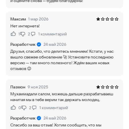
и оцените снова — будем благодарны!
Максим
1 мар 2026
Нет интернета!
1
2
1
комментарий
Нравится:
Не нравится:
Разработчик
24 май 2026
Друзья, спасибо, что делитесь мнением! Кстати, у нас
вышло свежее обновление 🚀 Установите последнюю
версию — там много полезного! Ждём ваших новых
отзывов 😉
Пазмон
9 ноя 2025
Мухаммадали салом, можешь дальше разрабатываеш
начитая мы в тебе верим так держать молодец.
0
2
1
комментарий
Нравится:
Не нравится:
Разработчик
24 май 2026
Спасибо за ваш отзыв! Хотим сообщить, что мы