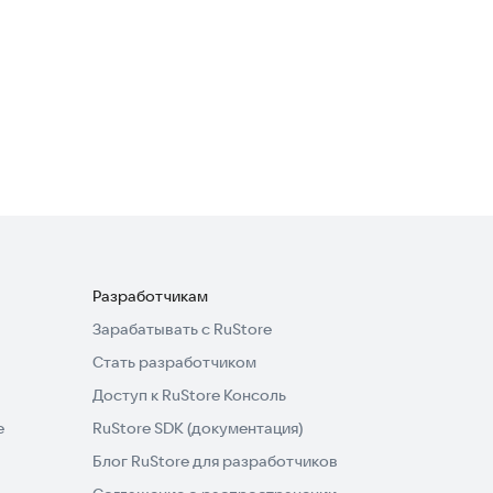
3,5
работы
Messenger
Общение
·
Развлечения
4,2
Разработчикам
Зарабатывать с RuStore
Стать разработчиком
Доступ к RuStore Консоль
e
RuStore SDK (документация)
Блог RuStore для разработчиков