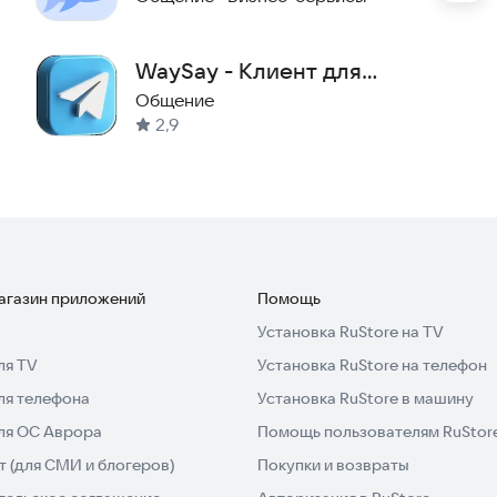
m
.
WaySay - Клиент для
боту команды проще и эффективнее.
Telegram
Общение
2,9
магазин приложений
Помощь
Установка RuStore на TV
ля TV
Установка RuStore на телефон
ля телефона
Установка RuStore в машину
для ОС Аврора
Помощь пользователям RuStor
 (для СМИ и блогеров)
Покупки и возвраты