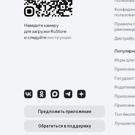
Пользова
Конфиден
пользова
Правила 
Наведите камеру
рекоменд
для загрузки RuStore
и следуйте
инструкции
Дистрибу
Популярн
Игры для 
Приложен
Государс
Родителя
Приложен
Приложен
Предложить приложение
Топ беспл
Лучшие п
Обратиться в поддержку