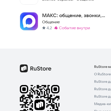
Чтобы узнать больше, зайдите на сайт
flock.co
МАКС: общение, звонки,
Попробуйте Flock прямо сейчас и сделайте ра
сервисы
Общение
4,2
событие внутри
Метка
:
RuStore 
О RuStore
RuStore д
RuStore д
RuStore 
Медиа-кит