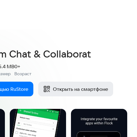
am Chat & Collaborat
5.4 MB
0+
азмер
Возраст
:
щью RuStore
Открыть на смартфоне