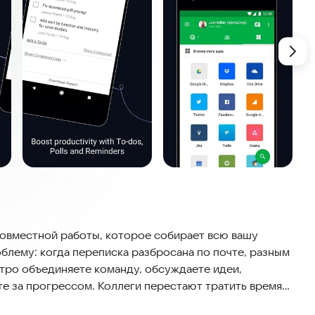
совместной работы, которое собирает всю вашу
блему: когда переписка разбросана по почте, разным
стро объединяете команду, обсуждаете идеи,
те за прогрессом. Коллеги перестают тратить время
нструмент легко подстраивается под любой бизнес: