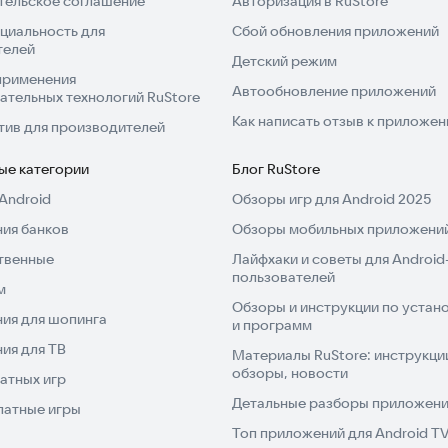
тельское соглашение
Авторизация в RuStore
циальность для
Сбой обновления приложений
телей
Детский режим
применения
Автообновление приложений
ательных технологий RuStore
Как написать отзыв к приложе
тив для производителей
ые категории
Блог RuStore
Android
Обзоры игр для Android 2025
ия банков
Обзоры мобильных приложений
твенные
Лайфхаки и советы для Android
пользователей
м
Обзоры и инструкции по устано
ия для шопинга
и программ
ия для ТВ
Материалы RuStore: инструкци
обзоры, новости
атных игр
Детальные разборы приложений
латные игры
Топ приложений для Android T