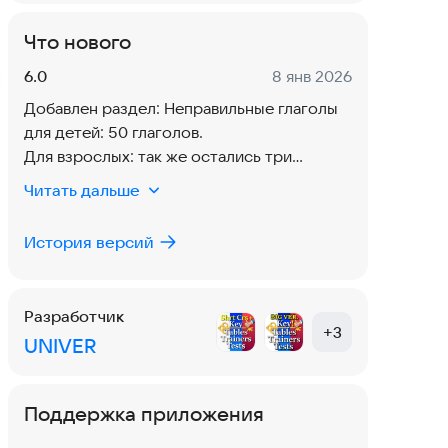
Что нового
Версия:
Дата:
6.0
8 янв 2026
Добавлен раздел: Неправильные глаголы
для детей: 50 глаголов.
Для взрослых: так же остались три
раздела: 50 (самых главных глаголов) + 50
Читать дальше
(просто главных) + 110 (не очень главных…:)
История версий
Разработчик
+
3
UNIVER
Поддержка приложения