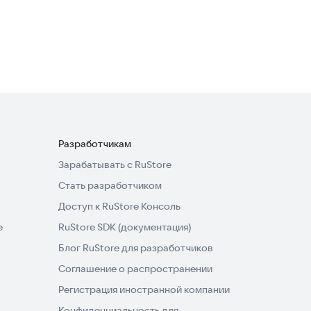
Полиглот 32. Продвинутый
курс
Образование
4,7
Разработчикам
Зарабатывать с RuStore
Стать разработчиком
Доступ к RuStore Консоль
e
RuStore SDK (документация)
Блог RuStore для разработчиков
Соглашение о распространении
Регистрация иностранной компании
Конфиденциальность для