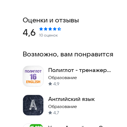
Оценки и отзывы
Рейтинг:
4,6
10 оценок
Возможно, вам понравится
Полиглот - тренажер
английского за 16 уроков
Образование
4,9
Английский язык
Образование
4,7