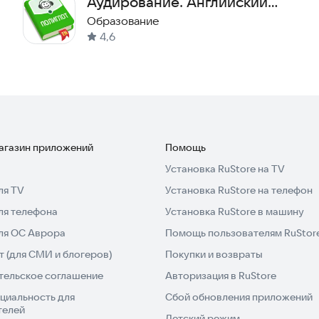
Аудирование. Английский
язык
Образование
4,6
магазин приложений
Помощь
Установка RuStore на TV
ля TV
Установка RuStore на телефон
ля телефона
Установка RuStore в машину
для ОС Аврора
Помощь пользователям RuStor
 (для СМИ и блогеров)
Покупки и возвраты
тельское соглашение
Авторизация в RuStore
циальность для
Сбой обновления приложений
телей
Детский режим