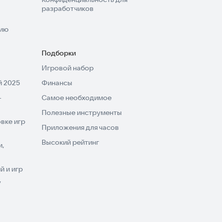
разработчиков
нию
Подборки
Игровой набор
 2025
Финансы
-
Самое необходимое
Полезные инструменты
вке игр
Приложения для часов
Высокий рейтинг
и,
 и игр
V