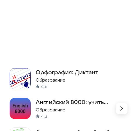
Орфография: Диктант
Образование
4,6
Английский 8000: учить
слова
Образование
4,3