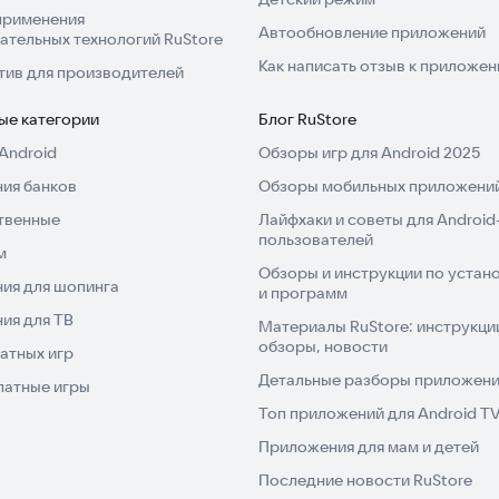
применения
Автообновление приложений
ательных технологий RuStore
Как написать отзыв к приложе
тив для производителей
ые категории
Блог RuStore
Android
Обзоры игр для Android 2025
ия банков
Обзоры мобильных приложений
твенные
Лайфхаки и советы для Android
пользователей
м
Обзоры и инструкции по устано
ия для шопинга
и программ
ия для ТВ
Материалы RuStore: инструкци
обзоры, новости
атных игр
Детальные разборы приложений
латные игры
Топ приложений для Android T
Приложения для мам и детей
Последние новости RuStore