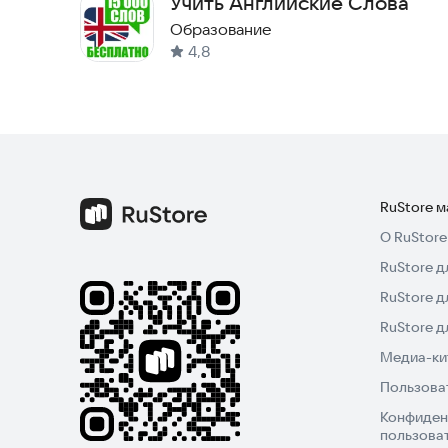
Учить Английские Слова
Образование
4,8
RuStore 
О RuStore
RuStore д
RuStore д
RuStore 
Медиа-кит
Пользова
Конфиден
пользова