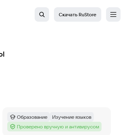
Скачать
RuStore
ы
Образование
Изучение языков
Категория
:
Тег
:
Проверено вручную и антивирусом
Тег
: