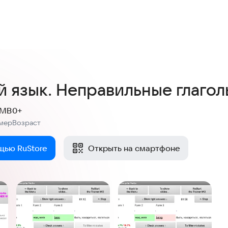
4,6
10 оценок
й язык. Неправильные глагол
 MB
0+
мер
Возраст
:
щью RuStore
Открыть на смартфоне