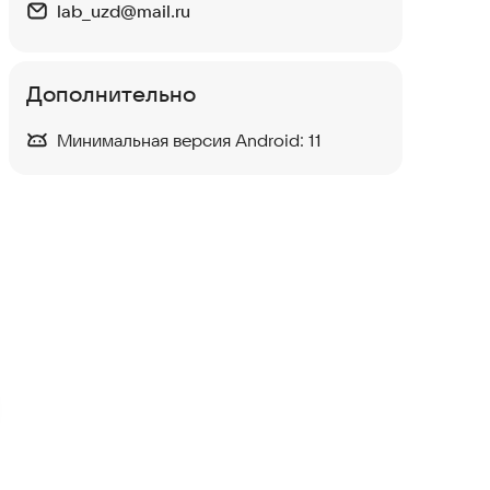
lab_uzd@mail.ru
Дополнительно
Минимальная версия Android:
11
Разговорный английский
Образование
Английская грамматика
Образование
4,8