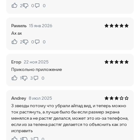
2
0
0
Нравится:
Не нравится:
Рамиль
15 янв 2026
Ах ах
2
0
0
Нравится:
Не нравится:
Егор
22 ноя 2025
Прикольно приложение
1
3
0
Нравится:
Не нравится:
Andrey
8 июл 2025
3 звезды потому что убрали айпад вид, и теперь можно
ток растянуть, а лучше было бы если размер экрана
менялся а не растяг делался, может это из-за телефона,
если из за телена растяг делается то объяснить как это
исправить
1
3
0