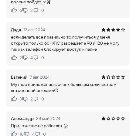
полене пойдёт 🎉🗿
6
2
0
Нравится:
Не нравится:
Дядя
12 авг 2024
если делать все правильно то получиться у меня
открыто только 60 ФПС разрешает а 90 и 120 не могу
так как телефон блокирует доступ к папке
2
4
0
Нравится:
Не нравится:
Евгений
7 авг 2024
Мутное приложение с очень большим количеством
встроенной рекламы😔
3
2
0
Нравится:
Не нравится:
Александр
28 май 2024
Приложение не работает 😑
10
4
0