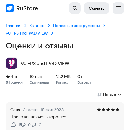
Скачать
Главная
Каталог
Полезные инструменты
90 FPS and IPAD VIEW
Оценки и отзывы
90 FPS and IPAD VIEW
Рейтинг: 4,5, 54 оценки
Скачиваний: 10 тыс +
Размер файла: 13.2 MB
Возрастное ограничение: 13.2 MB
4,5
10 тыс +
13.2 MB
0+
54 оценки
Скачиваний
Размер
Возраст
Новые
Саня
Изменён 15 июл 2026
Приложение очень хорошее
1
0
0
Нравится:
Не нравится: