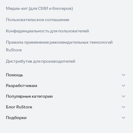
Медиа-кит (для СМИ и блогеров)
Пользовательское соглашение
Конфиденциальность для пользователей
Правила применения рекомендательных технологий
RuStore
Дистрибутив для производителей
Помощь
Разработчикам
Установка RuStore на TV
Популярные категории
Зарабатывать с RuStore
Установка RuStore на телефон
Блог RuStore
Игры для Android
Стать разработчиком
Установка RuStore в машину
Подборки
Обзоры игр для Android 2025
Приложения банков
Доступ к RuStore Консоль
Помощь пользователям RuStore
Игровой набор
Обзоры мобильных приложений 2025
Государственные
RuStore SDK (документация)
Покупки и возвраты