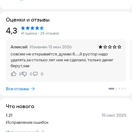
почасовой и по дням. Также будет добавлен прогноз на
месяц и виджеты.
Если у Вас есть какие-то вопросы или предложения по
Оценки и отзывы
улучшению, пожалуйста, не стесняйтесь, пишите мне на
почту:
justweatherdev@gmail.com
или в телеграм
Рейтинг:
4,3
@JustWeatherDev, буду рад ответить каждому.
41 оценка
・25 отзывов
В приложении также можно отправлять сообщения об
ошибках, если у Вас возникли какие-то проблемы. Также,
Алексей
Изменён 13 июн 2026
пожалуйста, оставляйте отзывы. Буду рад любой обратной
совсем не открывается, думаю б.....й рустор надо
связи.
удалять,за столько лет них не сделали, только денег
Если Вам сильно нравится приложение, вы можете
берут,зае
поделиться им с друзьями, в меню есть соответствующая
кнопка.
0
0
0
Нравится:
Не нравится:
Спасибо!
Все отзывы
Скачивайте, пользуйтесь и наслаждайтесь :)
Что нового
Версия:
Дата:
1.21
15 сент 2025
Исправление ошибок