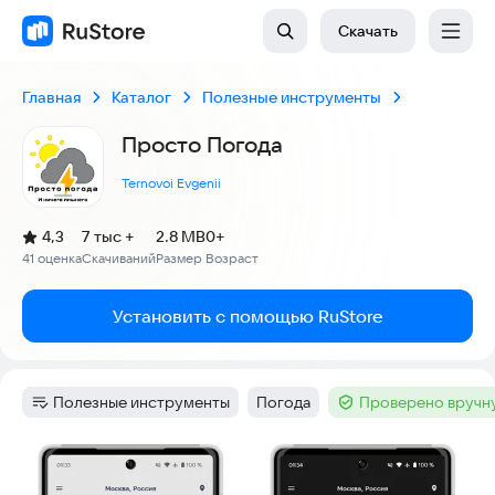
Скачать
Главная
Каталог
Полезные инструменты
Просто Погода
Ternovoi Evgenii
(
)
4,3
7 тыс +
2.8 MB
0+
Рейтинг:
41 оценка
Скачиваний
Размер
Возраст
:
:
:
Установить с помощью RuStore
Полезные инструменты
Погода
Проверено вручн
Категория
:
Тег
:
Тег
:
Скриншоты