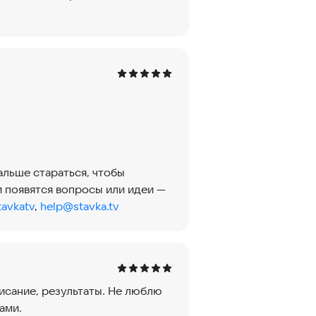
альше стараться, чтобы
 появятся вопросы или идеи —
tavkatv
,
help@stavka.tv
писание, результаты. Не люблю
ами.