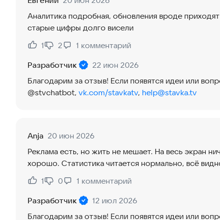
Евгений
20 июн 2026
Аналитика подробная, обновления вроде приходят
старые цифры долго висели
1
2
1
комментарий
Нравится:
Не нравится:
Разработчик
22 июн 2026
Благодарим за отзыв! Если появятся идеи или воп
@stvchatbot,
vk.com/stavkatv
,
help@stavka.tv
Anja
20 июн 2026
Реклама есть, но жить не мешает. На весь экран ни
хорошо. Статистика читается нормально, всё видн
1
0
1
комментарий
Нравится:
Не нравится:
Разработчик
12 июл 2026
Благодарим за отзыв! Если появятся идеи или воп