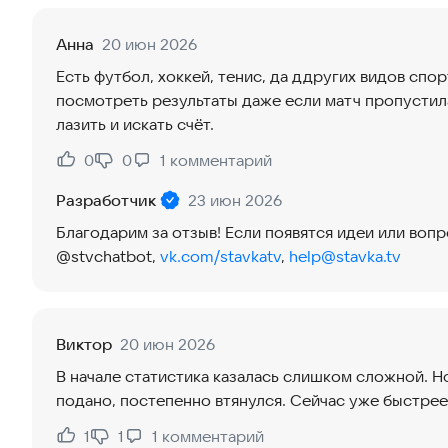
Анна
20 июн 2026
Есть футбол, хоккей, тенис, да ддругих видов спор
посмотреть результаты даже если матч пропустила
лазить и искать счëт.
0
0
1
комментарий
Нравится:
Не нравится:
Разработчик
23 июн 2026
Благодарим за отзыв! Если появятся идеи или воп
@stvchatbot,
vk.com/stavkatv
,
help@stavka.tv
Виктор
20 июн 2026
В начале статистика казалась слишком сложной. Н
подано, постепенно втянулся. Сейчас уже быстре
1
1
1
комментарий
Нравится:
Не нравится: