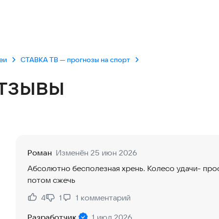
еи
СТАВКА TВ — прогнозы на спорт
тзывы
Роман
Изменён 25 июн 2026
Абсолютно бесполезная хрень. Колесо удачи- проф
потом сжечь
4
1
1
комментарий
Нравится:
Не нравится:
Разработчик
1 июл 2026