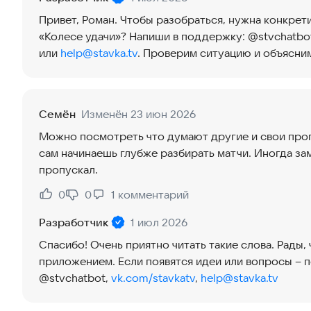
Привет, Роман. Чтобы разобраться, нужна конкрети
«Колесе удачи»? Напиши в поддержку: @stvchatbot
или
help@stavka.tv
. Проверим ситуацию и объясним,
Семён
Изменён 23 июн 2026
Можно посмотреть что думают другие и свои прог
сам начинаешь глубже разбирать матчи. Иногда з
пропускал.
0
0
1
комментарий
Нравится:
Не нравится:
Разработчик
1 июл 2026
Спасибо! Очень приятно читать такие слова. Рады,
приложением. Если появятся идеи или вопросы – 
@stvchatbot,
vk.com/stavkatv
,
help@stavka.tv