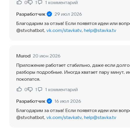
0
1
1
комментарий
Нравится:
Не нравится:
Разработчик
29 июл 2026
Благодарим за отзыв! Если появятся идеи или воп
@stvchatbot,
vk.com/stavkatv
,
help@stavka.tv
Murod
20 июн 2026
Приложение работает стабильно, даже если долго 
разборы подробные. Иногда хватает пару минут, 
покопатся.
0
1
1
комментарий
Нравится:
Не нравится:
Разработчик
16 июл 2026
Благодарим за отзыв! Если появятся идеи или воп
@stvchatbot,
vk.com/stavkatv
,
help@stavka.tv