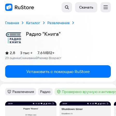
Скачать
Главная
Каталог
Развлечения
Радио "Книга"
(
)
2,8
3 тыс +
7.6 MB
12+
Рейтинг:
23 оценки
Скачиваний
Размер
Возраст
:
:
:
Установить с помощью RuStore
Развлечения
Радио
Проверено вручную и антиви
Категория
:
Тег
:
Тег
:
Скриншоты