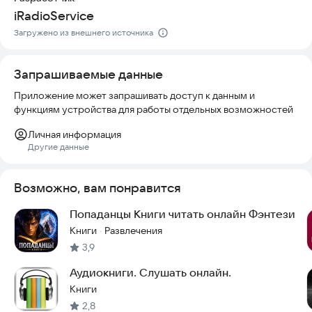
iRadioService
🌟 **Почему стоит выбрать нас**
* Доступ к огромной библиотеке текстов.
Загружено из внешнего источника
* Профессиональная озвучка.
* Возможность слушать без интернета (офлайн-режим).
Запрашиваемые данные
* Регулярное обновление контента.
Приложение может запрашивать доступ к данным и
Попробуйте первое литературное радио прямо сейчас и
функциям устройства для работы отдельных возможностей
откройте для себя мир слов, который можно не только
читать, но и слышать.
Личная информация
Другие данные
Возможно, вам понравится
Попаданцы Книги читать онлайн Фэнтези
Книги
Развлечения
·
3,9
Аудиокниги. Слушать онлайн.
Книги
2,8