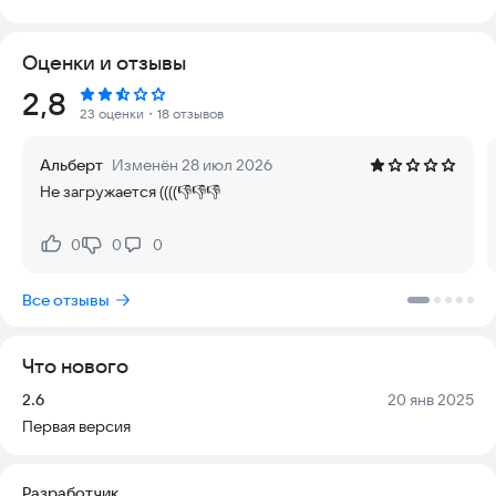
Безопасность и удобство гарантированы. Приложение
Оценки и отзывы
работает стабильно, не требует сложных настроек и всегда
актуально. Вы можете наслаждаться литературой в любое
Рейтинг:
2,8
время, в любом месте, без риска для данных или устройства.
23 оценки
・18 отзывов
🎧 **Аудиокниги и поэзия**
Альберт
Изменён 28 июл 2026
Слушайте лучшие произведения мировой классики и
Не загружается ((((👎👎👎
современной литературы. Звук высокого качества
позволяет полностью погрузиться в атмосферу
произведения.
0
0
0
Нравится:
Не нравится:
📚 **Разнообразие жанров**
Все отзывы
В коллекции представлены романы, рассказы, стихи и эссе.
Вы можете выбрать жанр по настроению или просто
открыть случайную книгу.
Что нового
📱 **Удобство использования**
Версия:
Дата:
2.6
20 янв 2025
Интерфейс интуитивно понятен. Вы можете ставить на
Первая версия
паузу, переключать треки и сохранять любимые главы.
Приложение оптимизировано для работы на большинстве
современных смартфонов.
Разработчик