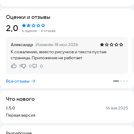
стабильно на любых устройствах и регулярно обновляется,
чтобы вы всегда имели доступ к актуальным материалам. Это
Оценки и отзывы
отличный способ поддерживать свой английский на
высоком уровне без лишних хлопот.
Рейтинг:
2,0
6 оценок
・4 отзыва
Спасибо всем пользователям за положительные
комментарии и отзывы, которые помогают нам становиться
Александр
Изменён 18 июл 2026
лучше.
К сожалению, вместо рисунков и текста пустые
страницы. Приложение не работает
Теперь каждая аудиопрограмма оснащена кнопкой загрузки.
Это позволяет вам слушать уроки в автономном режиме,
1
0
0
Нравится:
Не нравится:
даже если у вас нет доступа к интернету.
Все отзывы
В приложении найдется программа для любой цели:
— Изучение грамматики
— Улучшение произношения
Что нового
— Развитие навыков через новые актуальные истории
— Освоение фраз для повседневного общения
Версия:
Дата:
1.5.0
16 янв 2025
Первая версия
Мы всегда рядом, чтобы помочь вам говорить по-английски
уверенно и блестяще.
Разработчик