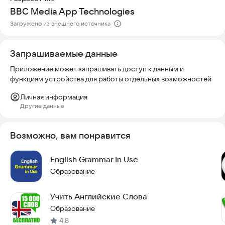
Попробуйте приложение прямо сейчас и начните свой путь
BBC Media App Technologies
к свободному владению языком.
Загружено из внешнего источника
Запрашиваемые данные
Приложение может запрашивать доступ к данным и
функциям устройства для работы отдельных возможностей
Личная информация
Другие данные
Возможно, вам понравится
English Grammar In Use
Образование
Учить Английские Слова
Образование
4,8