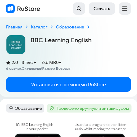
Скачать
Главная
Каталог
Образование
BBC Learning English
(
)
2,0
3 тыс +
6.6 MB
0+
Рейтинг:
6 оценок
Скачиваний
Размер
Возраст
:
:
:
Установить с помощью RuStore
Образование
Проверено вручную и антивирусом
Категория
:
Тег
:
Скриншоты