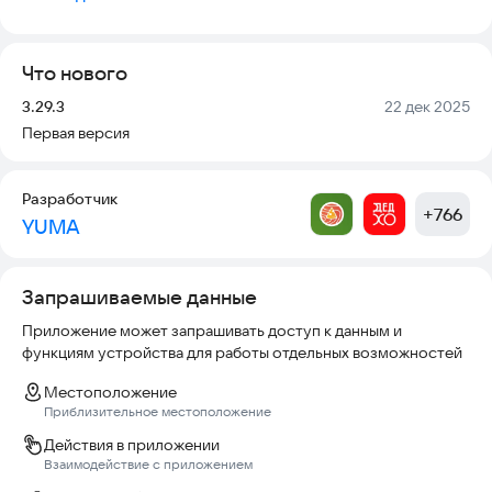
• Бургеры, шаурма, вок
• Салаты, паста, горячие блюда
• Напитки и десерты
Что нового
Возможности приложения:
Версия:
Дата:
3.29.3
22 дек 2025
• Заказ доставки на дом
Первая версия
• Самовывоз
• Разные способы оплаты
• Акции и специальные предложения
Разработчик
• История заказов
+
766
YUMA
Заказывайте еду с доставкой.
Запрашиваемые данные
Приложение может запрашивать доступ к данным и
функциям устройства для работы отдельных возможностей
Местоположение
Приблизительное местоположение
Действия в приложении
Взаимодействие с приложением