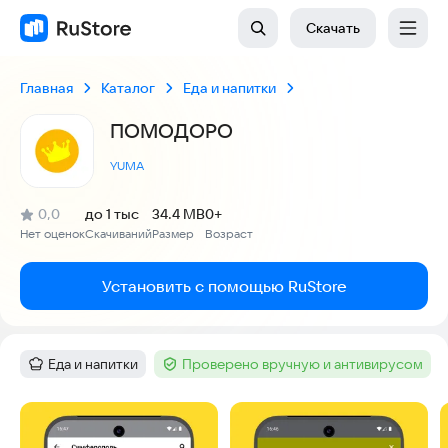
Скачать
Главная
Каталог
Еда и напитки
ПОМОДОРО
YUMA
(
)
0,0
до 1 тыс
34.4 MB
0+
Рейтинг:
Нет оценок
Скачиваний
Размер
Возраст
:
:
:
Установить с помощью RuStore
Еда и напитки
Проверено вручную и антивирусом
Категория
:
Тег
:
Скриншоты