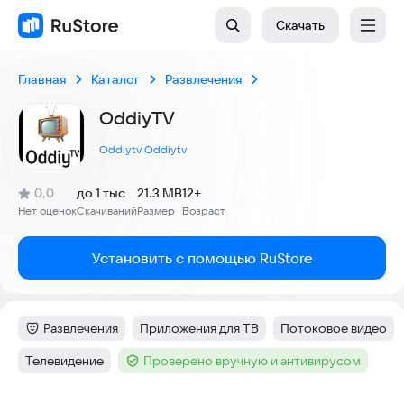
Скачать
Главная
Каталог
Развлечения
OddiyTV
Oddiytv Oddiytv
(
)
0,0
до 1 тыс
21.3 MB
12+
Рейтинг:
Нет оценок
Скачиваний
Размер
Возраст
:
:
:
Установить с помощью RuStore
Развлечения
Приложения для ТВ
Потоковое видео
Категория
:
Тег
:
Тег
:
Телевидение
Проверено вручную и антивирусом
Тег
:
Тег
: