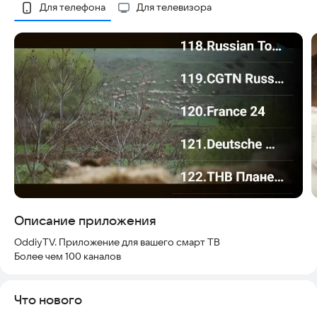
Скриншоты
Для телефона
Для телевизора
Описание приложения
OddiyTV. Приложение для вашего смарт ТВ
Более чем 100 каналов
Что нового