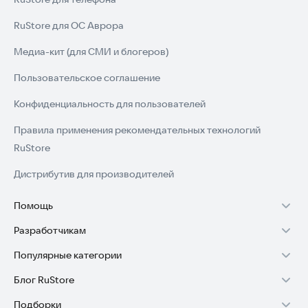
RuStore для ОС Аврора
Медиа-кит (для СМИ и блогеров)
Пользовательское соглашение
Конфиденциальность для пользователей
Правила применения рекомендательных технологий
RuStore
Дистрибутив для производителей
Помощь
Разработчикам
Установка RuStore на TV
Популярные категории
Зарабатывать с RuStore
Установка RuStore на телефон
Блог RuStore
Игры для Android
Стать разработчиком
Установка RuStore в машину
Подборки
Обзоры игр для Android 2025