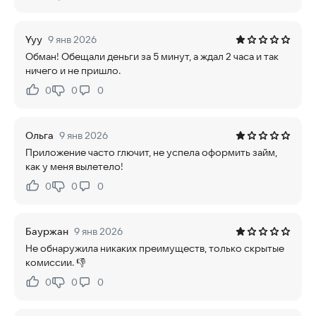
Нравится:
Не нравится:
Yyy
9 янв 2026
Обман! Обещали деньги за 5 минут, а ждал 2 часа и так
ничего и не пришло.
0
0
0
Нравится:
Не нравится:
Ольга
9 янв 2026
Приложение часто глючит, не успела оформить займ,
как у меня вылетело!
0
0
0
Нравится:
Не нравится:
Бауржан
9 янв 2026
Не обнаружила никаких преимуществ, только скрытые
комиссии. 👎
0
0
0
Нравится:
Не нравится: