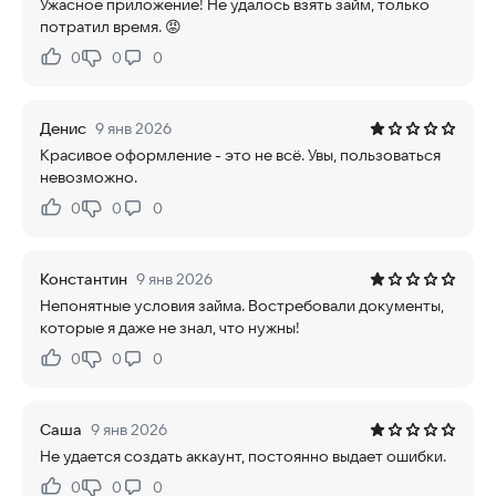
Ужасное приложение! Не удалось взять займ, только
потратил время. 😡
0
0
0
Нравится:
Не нравится:
Денис
9 янв 2026
Красивое оформление - это не всё. Увы, пользоваться
невозможно.
0
0
0
Нравится:
Не нравится:
Константин
9 янв 2026
Непонятные условия займа. Востребовали документы,
которые я даже не знал, что нужны!
0
0
0
Нравится:
Не нравится:
Саша
9 янв 2026
Не удается создать аккаунт, постоянно выдает ошибки.
0
0
0