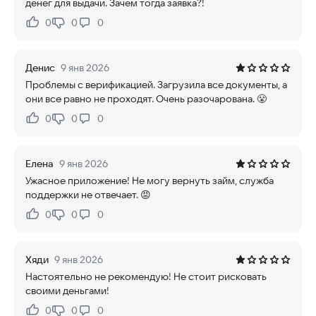
денег для выдачи. Зачем тогда заявка?!
0
0
0
Нравится:
Не нравится:
Денис
9 янв 2026
Проблемы с верификацией. Загрузила все документы, а
они все равно не проходят. Очень разочарована. 😤
0
0
0
Нравится:
Не нравится:
Елена
9 янв 2026
Ужасное приложение! Не могу вернуть займ, служба
поддержки не отвечает. 😡
0
0
0
Нравится:
Не нравится:
Хяди
9 янв 2026
Настоятельно не рекомендую! Не стоит рисковать
своими деньгами!
0
0
0