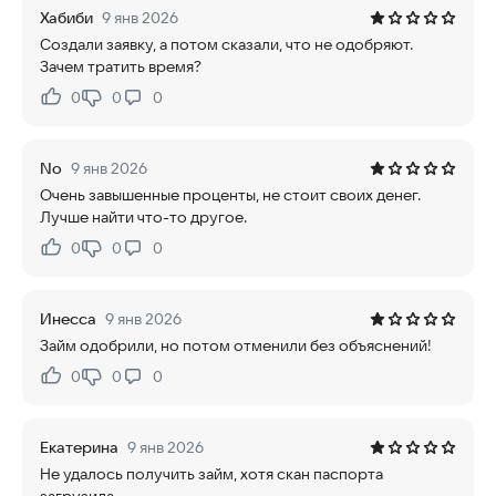
Хабиби
9 янв 2026
Создали заявку, а потом сказали, что не одобряют.
Зачем тратить время?
0
0
0
Нравится:
Не нравится:
No
9 янв 2026
Очень завышенные проценты, не стоит своих денег.
Лучше найти что-то другое.
0
0
0
Нравится:
Не нравится:
Инесса
9 янв 2026
Займ одобрили, но потом отменили без объяснений!
0
0
0
Нравится:
Не нравится:
Екатерина
9 янв 2026
Не удалось получить займ, хотя скан паспорта