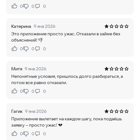
0
0
0
Нравится:
Не нравится:
Катерина
9 янв 2026
Это приложение просто ужас. Отказали в займе без
объяснений! 👎
0
0
0
Нравится:
Не нравится:
Митя
9 янв 2026
Непонятные условия, пришлось долго разбираться, а
потом все равно отказали.
0
0
0
Нравится:
Не нравится:
Гагик
9 янв 2026
Приложение вылетает на каждом шагу, пока подаёшь
заявку – просто ужас! 💔
0
0
0
Нравится:
Не нравится: