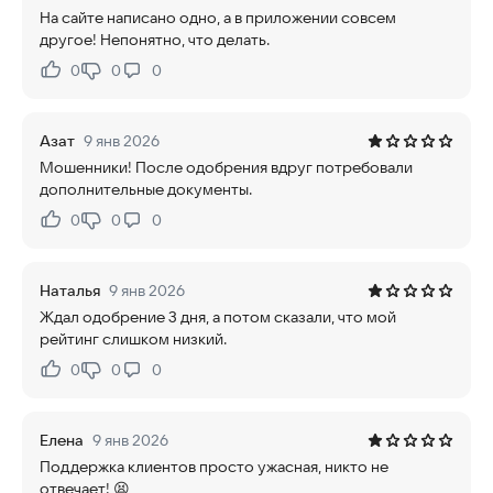
На сайте написано одно, а в приложении совсем
другое! Непонятно, что делать.
0
0
0
Нравится:
Не нравится:
Азат
9 янв 2026
Мошенники! После одобрения вдруг потребовали
дополнительные документы.
0
0
0
Нравится:
Не нравится:
Наталья
9 янв 2026
Ждал одобрение 3 дня, а потом сказали, что мой
рейтинг слишком низкий.
0
0
0
Нравится:
Не нравится:
Елена
9 янв 2026
Поддержка клиентов просто ужасная, никто не
отвечает! 😫