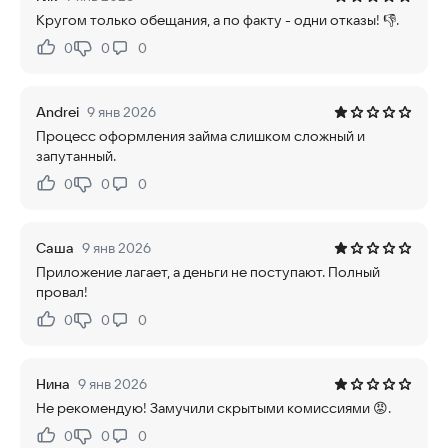
Кругом только обещания, а по факту - одни отказы! 👎.
0
0
0
Нравится:
Не нравится:
Andrei
9 янв 2026
Процесс оформления займа слишком сложный и
запутанный.
0
0
0
Нравится:
Не нравится:
Саша
9 янв 2026
Приложение лагает, а деньги не поступают. Полный
провал!
0
0
0
Нравится:
Не нравится:
Нина
9 янв 2026
Не рекомендую! Замучили скрытыми комиссиями 😡.
0
0
0
Нравится:
Не нравится: