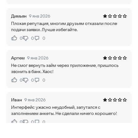
Димьян
9 янв 2026
Плохая репутация, многим друзьям отказали после
подачи заявки. Лучше избегайте.
0
0
0
Нравится:
Не нравится:
Артем
9 янв 2026
Не смог вернуть займ через приложение, пришлось
звонить в банк. Хаос!
0
0
0
Нравится:
Не нравится:
Иван
9 янв 2026
Интерфейс ужасно неудобный, запутался с
заполнением анкеты. Не сделали ничего хорошего!
0
0
0
Нравится:
Не нравится: