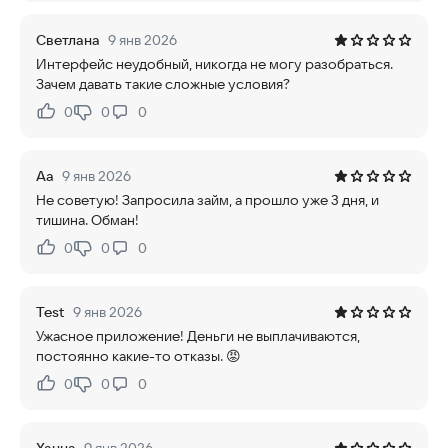
Светлана
9 янв 2026
Интерфейс неудобный, никогда не могу разобраться.
Зачем давать такие сложные условия?
0
0
0
Нравится:
Не нравится:
Аа
9 янв 2026
Не советую! Запросила займ, а прошло уже 3 дня, и
тишина. Обман!
0
0
0
Нравится:
Не нравится:
Test
9 янв 2026
Ужасное приложение! Деньги не выплачиваются,
постоянно какие-то отказы. 😡
0
0
0
Нравится:
Не нравится: