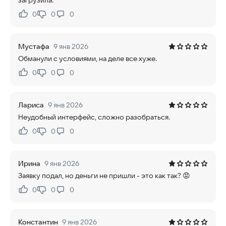
загрузила.
0
0
0
Нравится:
Не нравится:
Мустафа
9 янв 2026
Обманули с условиями, на деле все хуже.
0
0
0
Нравится:
Не нравится:
Лариса
9 янв 2026
Неудобный интерфейс, сложно разобраться.
0
0
0
Нравится:
Не нравится:
Ирина
9 янв 2026
Заявку подал, но деньги не пришли - это как так? 😡
0
0
0
Нравится:
Не нравится:
Константин
9 янв 2026