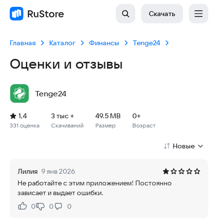
Скачать
Главная
Каталог
Финансы
Tenge24
Оценки и отзывы
Tenge24
Рейтинг: 1,4, 331 оценка
Скачиваний: 3 тыс +
Размер файла: 49.5 MB
Возрастное ограничение: 49.5 MB
1,4
3 тыс +
49.5 MB
0+
331 оценка
Скачиваний
Размер
Возраст
Новые
Лилия
9 янв 2026
Не работайте с этим приложением! Постоянно
зависает и выдает ошибки.
0
0
0
Нравится:
Не нравится: