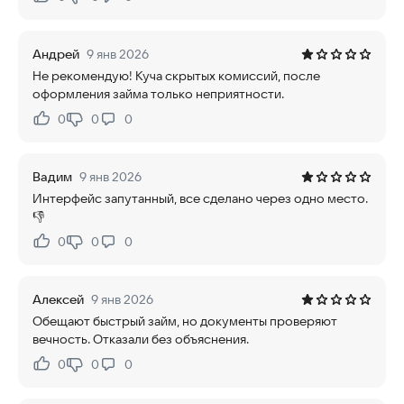
Нравится:
Не нравится:
Андрей
9 янв 2026
Не рекомендую! Куча скрытых комиссий, после
оформления займа только неприятности.
0
0
0
Нравится:
Не нравится:
Вадим
9 янв 2026
Интерфейс запутанный, все сделано через одно место.
👎
0
0
0
Нравится:
Не нравится:
Алексей
9 янв 2026
Обещают быстрый займ, но документы проверяют
вечность. Отказали без объяснения.
0
0
0
Нравится:
Не нравится: