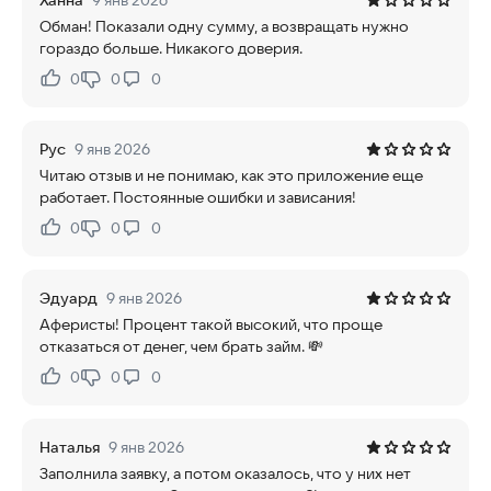
Ханна
9 янв 2026
Обман! Показали одну сумму, а возвращать нужно
гораздо больше. Никакого доверия.
0
0
0
Нравится:
Не нравится:
Рус
9 янв 2026
Читаю отзыв и не понимаю, как это приложение еще
работает. Постоянные ошибки и зависания!
0
0
0
Нравится:
Не нравится:
Эдуард
9 янв 2026
Аферисты! Процент такой высокий, что проще
отказаться от денег, чем брать займ. 💸
0
0
0
Нравится:
Не нравится:
Наталья
9 янв 2026
Заполнила заявку, а потом оказалось, что у них нет