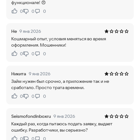
функционале! 😠
0
0
0
Нравится:
Не нравится:
Не
9 янв 2026
Кошмарный опыт, условия меняться во время
оформления. Мошенники!
0
0
0
Нравится:
Не нравится:
Никита
9 янв 2026
Займ нужен был срочно, а приложение так и не
сработало. Просто трата времени.
0
0
0
Нравится:
Не нравится:
Seismofondinboxru
9 янв 2026
Каждый раз, когда пытаюсь подать заявку, выдает
ошибку. Разработчики, вы серьезно?
0
0
0