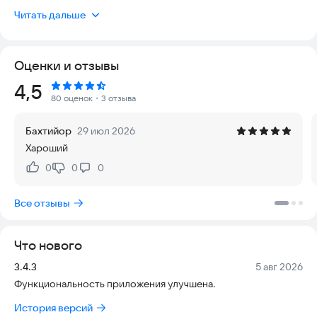
Киргизстан и Казахстан.
Читать дальше
С помощью приложения YUBOR вы можете легко и быстро
осуществить переводы наличными или на карту прямо с
Оценки и отзывы
вашего смартфона. Наше приложение предоставляет
простой и интуитивно понятный интерфейс, который делает
Рейтинг:
4,5
процесс отправки денег максимально удобным.
80 оценок
・3 отзыва
Основные возможности приложения YUBOR:
Бахтийор
29 июл 2026
Хароший
Быстрые и надежные переводы: Мы обеспечиваем
мгновенные денежные переводы, чтобы ваши близкие могли
0
0
0
Нравится:
Не нравится:
получить средства максимально быстро и безопасно.
Все отзывы
Гибкие варианты получения средств: Ваши получатели могут
выбрать, каким образом им удобнее получить деньги -
наличными или на карту.
Что нового
Прозрачные комиссии: Мы предлагаем конкурентные и
Версия:
Дата:
3.4.3
5 авг 2026
прозрачные комиссии за переводы, чтобы вы могли
Функциональность приложения улучшена.
экономить на комиссиях и отправлять больше средств
своим близким.
История версий