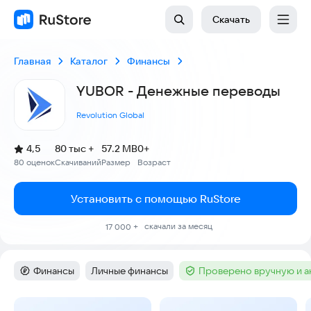
Скачать
Главная
Каталог
Финансы
YUBOR - Денежные переводы
Revolution Global
(
)
4,5
80 тыс +
57.2 MB
0+
Рейтинг:
80 оценок
Скачиваний
Размер
Возраст
:
:
:
Установить с помощью RuStore
скачали за месяц
17 000 +
Финансы
Личные финансы
Проверено вручную и 
Категория
:
Тег
:
Тег
:
Скриншоты