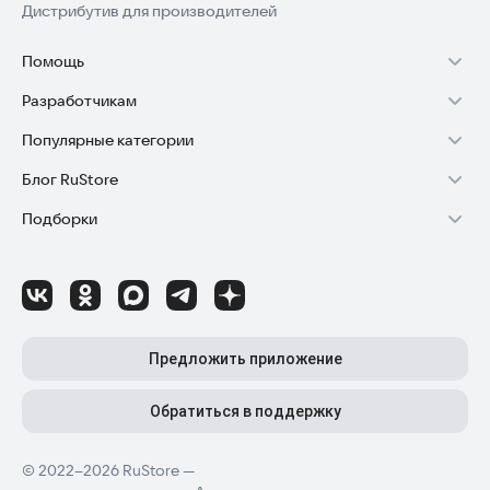
Дистрибутив для производителей
Помощь
Разработчикам
Установка RuStore на TV
Популярные категории
Зарабатывать с RuStore
Установка RuStore на телефон
Блог RuStore
Игры для Android
Стать разработчиком
Установка RuStore в машину
Подборки
Обзоры игр для Android 2025
Приложения банков
Доступ к RuStore Консоль
Помощь пользователям RuStore
Игровой набор
Обзоры мобильных приложений 2025
Государственные
RuStore SDK (документация)
Покупки и возвраты
Финансы
Лайфхаки и советы для Android-пользователей
Родителям
Блог RuStore для разработчиков
Авторизация в RuStore
Самое необходимое
Обзоры и инструкции по установке игр и программ
Приложения для шопинга
Соглашение о распространении
Сбой обновления приложений
Предложить приложение
Полезные инструменты
Материалы RuStore: инструкции, обзоры, новости
Приложения для ТВ
Регистрация иностранной компании
Детский режим
Обратиться в поддержку
Приложения для часов
Детальные разборы приложений и игр
Топ бесплатных игр
Конфиденциальность для разработчиков
Автообновление приложений
© 2022–2026 RuStore —
Высокий рейтинг
Топ приложений для Android TV
Лучшие платные игры
Как написать отзыв к приложению