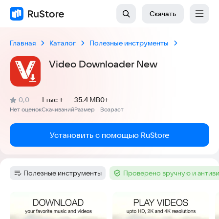
Скачать
Главная
Каталог
Полезные инструменты
Video Downloader New
(
)
0,0
1 тыс +
35.4 MB
0+
Рейтинг:
Нет оценок
Скачиваний
Размер
Возраст
:
:
:
Установить с помощью RuStore
Полезные инструменты
Проверено вручную и антив
Категория
:
Тег
:
Скриншоты