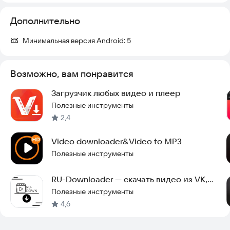
Массовая загрузка. Скачивайте несколько файлов
одновременно.
Дополнительно
Работа в фоновом режиме. Загрузка продолжится, даже
если вы переключитесь на другое приложение.
Минимальная версия Android:
5
Закладки для любимых сайтов. Быстрый доступ к часто
посещаемым ресурсам.
Возможно, вам понравится
Это надежный инструмент, который работает стабильно, не
требует сложных настроек и регулярно обновляется для
Загрузчик любых видео и плеер
обеспечения безопасности ваших данных. Программа
Полезные инструменты
оптимизирована для современных устройств и не требует
подключения к интернету для просмотра уже скачанного
2,4
контента.
Video downloader&Video to MP3
Попробуйте установить Video Downloader прямо сейчас и
Полезные инструменты
оцените удобство скачивания видео на вашем Android-
смартфоне.
RU-Downloader — скачать видео из VK,
RuTube и OK
Полезные инструменты
4,6