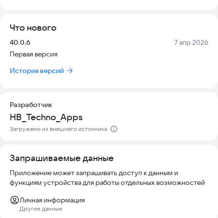
Основные возможности программы:
Что нового
Встроенный браузер для поиска видео. Если сайт не
поддерживает загрузку, приложение сразу предупредит об
Версия:
Дата:
40.0.6
7 апр 2026
этом и подскажет, где найти нужный контент.
Первая версия
Автоматическое распознавание видео на странице. Вам не
нужно копировать ссылки вручную — программа сама
История версий
найдет ролик.
Блокировка рекламы в браузере. Просмотр контента станет
чище и комфортнее.
Сохранение паролей для быстрого входа на сайты. Вы
Разработчик
сможете авторизоваться в один клик.
HB_Techno_Apps
Выбор качества видео перед скачиванием. Решайте сами,
Загружено из внешнего источника
какое разрешение вам нужно.
Удобный менеджер загрузок. Вы можете приостанавливать и
возобновлять скачивание в любой момент.
Запрашиваемые данные
Выбор места для сохранения файлов. Укажите папку, куда
хотите сохранить видео.
Приложение может запрашивать доступ к данным и
Запрет загрузки через мобильный интернет. Экономьте
функциям устройства для работы отдельных возможностей
трафик, скачивая видео только через Wi-Fi.
Личная информация
Встроенный плеер для просмотра. Смотрите видео прямо в
Другие данные
приложении без сторонних программ.