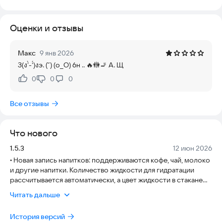
всё остальное за вас.
Оценки и отзывы
Регулярное употребление воды подтверждено наукой и
дает реальные результаты:
😊 Красивая кожа и здоровый вид
Макс
9 янв 2026
☀️ Ясная голова и отличное настроение
З(ง’̀-‘́)งэ. (˘) (o_O) 6н .. 🔥🚻🚬 А. Щ
🩸 Стабильное давление и пульс
💦 Вывод токсинов из организма
0
0
0
Нравится:
Не нравится:
✨ Быстрое восстановление сил
🔥 Борьба с усталостью и лишний вес
Все отзывы
💪🏻 Защита суставов и почек
Если проблема только в забывчивости, этот трекер решит
Что нового
её мгновенно. Настройте автоматические уведомления под
свой график: сразу после пробуждения, до или после еды и
Версия:
Дата:
1.5.3
12 июн 2026
перед сном. Ничего не упустите!
• Новая запись напитков: поддерживаются кофе, чай, молоко
и другие напитки. Количество жидкости для гидратации
Для вас:
рассчитывается автоматически, а цвет жидкости в стакане
🚩 Профессиональные нормы потребления воды: расчеты
меняется в зависимости от напитка.
Читать дальше
учитывают ваш возраст, вес, активность и погоду
• Библиотека напитков и панель быстрого доступа:
💧 Установите свою дневную цель и достигайте её
выбирайте популярные напитки одним нажатием и
⏰ Умные уведомления приходят в нужное время
История версий
настраивайте часто используемые напитки.