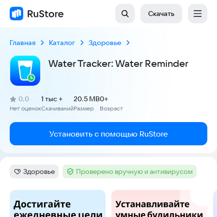
Скачать
Главная
Каталог
Здоровье
Water Tracker: Water Reminder
(
)
0,0
1 тыс +
20.5 MB
0+
Рейтинг:
Нет оценок
Скачиваний
Размер
Возраст
:
:
:
Установить с помощью RuStore
Здоровье
Проверено вручную и антивирусом
Категория
:
Тег
:
Скриншоты