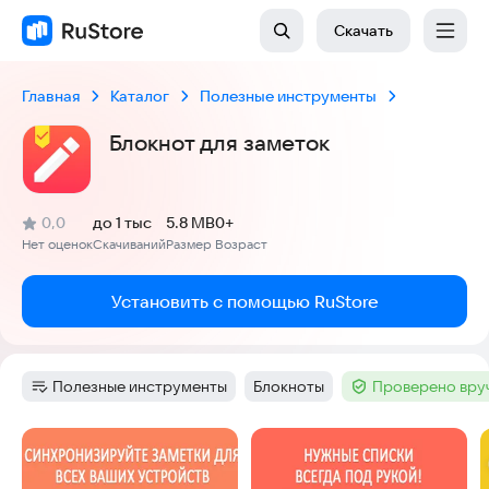
Скачать
Главная
Каталог
Полезные инструменты
Блокнот для заметок
(
)
0,0
до 1 тыс
5.8 MB
0+
Рейтинг:
Нет оценок
Скачиваний
Размер
Возраст
:
:
:
Установить с помощью RuStore
Полезные инструменты
Блокноты
Проверено вру
Категория
:
Тег
:
Тег
:
Скриншоты