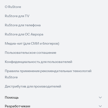
О RuStore
RuStore для TV
RuStore для телефона
RuStore для ОС Аврора
Медиа-кит (для СМИ и блогеров)
Пользовательское соглашение
Конфиденциальность для пользователей
Правила применения рекомендательных технологий
RuStore
Дистрибутив для производителей
Помощь
Разработчикам
Установка RuStore на TV