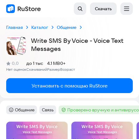
Скачать
Главная
Каталог
Общение
Write SMS By Voice - Voice Text
Messages
(
)
0,0
до 1 тыс
4.1 MB
0+
Рейтинг:
Нет оценок
Скачиваний
Размер
Возраст
:
:
:
Установить с помощью RuStore
Общение
Связь
Проверено вручную и антивирус
Категория
:
Тег
:
Тег
:
Скриншоты