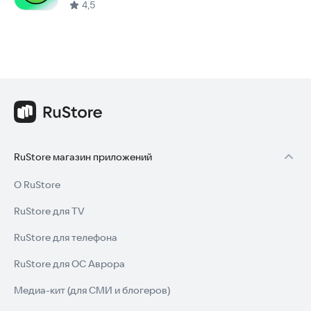
4,5
RuStore магазин приложений
О RuStore
RuStore для TV
RuStore для телефона
RuStore для ОС Аврора
Медиа-кит (для СМИ и блогеров)