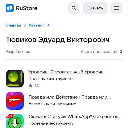
Скачать
Главная
Каталог
Тювиков Эдуард Викторович
:
Разработчик
Всего приложений
3
Уровень : Строительный Уровень
Полезные инструменты
4,0
Правда или Действие : Правда или
Действие для всех
Настольные и карточные
Скачать Статусы WhatsApp* Cохранить
статус ватсап*
Полезные инструменты