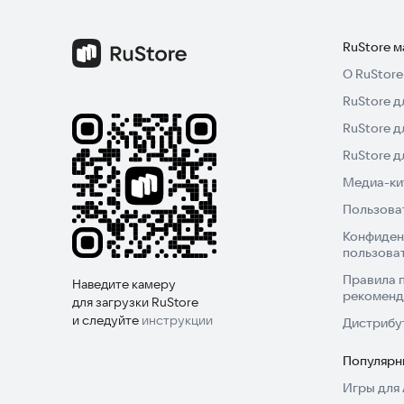
RuStore 
О RuStore
RuStore д
RuStore д
RuStore 
Медиа-кит
Пользова
Конфиден
пользова
Правила 
Наведите камеру
рекоменд
для загрузки RuStore
и следуйте
инструкции
Дистрибу
Популярн
Игры для 