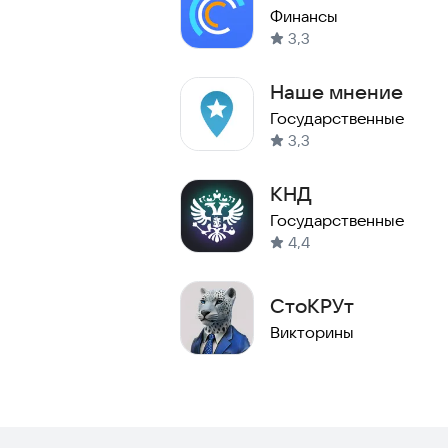
Финансы
3,3
Наше мнение
Государственные
3,3
КНД
Государственные
4,4
СтоКРУт
Викторины