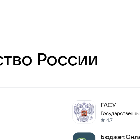
ство России
ГАСУ
Государственны
4,7
Бюджет.Онл