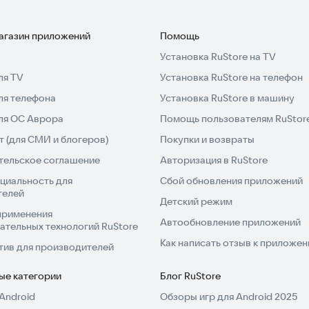
магазин приложений
Помощь
Установка RuStore на TV
ля TV
Установка RuStore на телефон
ля телефона
Установка RuStore в машину
для ОС Аврора
Помощь пользователям RuStor
 (для СМИ и блогеров)
Покупки и возвраты
тельское соглашение
Авторизация в RuStore
циальность для
Сбой обновления приложений
телей
Детский режим
применения
Автообновление приложений
ательных технологий RuStore
Как написать отзыв к приложе
тив для производителей
ые категории
Блог RuStore
Android
Обзоры игр для Android 2025