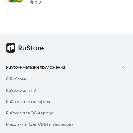
5,0
RuStore магазин приложений
О RuStore
RuStore для TV
RuStore для телефона
RuStore для ОС Аврора
Медиа-кит (для СМИ и блогеров)