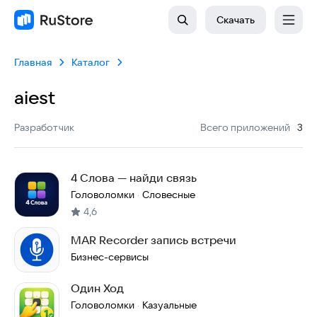
Скачать
Главная
Каталог
aiest
:
Разработчик
Всего приложений
3
4 Слова — найди связь
Головоломки
Словесные
·
4,6
MAR Recorder запись встречи
Бизнес-сервисы
Один Ход
Головоломки
Казуальные
·