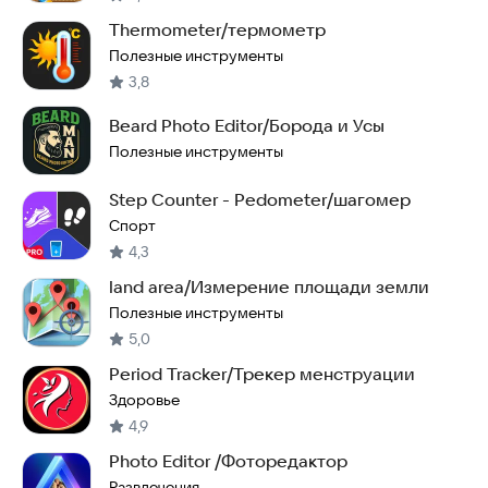
Thermometer/термометр
Полезные инструменты
3,8
Beard Photo Editor/Борода и Усы
Полезные инструменты
Step Counter - Pedometer/шагомер
Спорт
4,3
land area/Измерение площади земли
Полезные инструменты
5,0
Period Tracker/Трекер менструации
Здоровье
4,9
Photo Editor /Фоторедактор
Развлечения