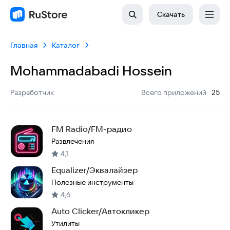
Скачать
Главная
Каталог
Mohammadabadi Hossein
:
Разработчик
Всего приложений
25
FM Radio/FM-радио
Развлечения
4,1
Equalizer/Эквалайзер
Полезные инструменты
4,6
Auto Clicker/Автокликер
Утилиты