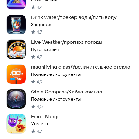
4,4
Drink Water/трекер воды/пить воду
Здоровье
4,7
Live Weather/прогноз погоды
Путешествия
4,7
magnifying glass/Увеличительное стекло
Полезные инструменты
4,9
Qibla Compass/Кибла компас
Полезные инструменты
4,5
Emoji Merge
Утилиты
4,7