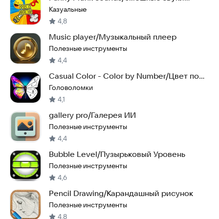
розыгрыша
Казуальные
4,8
Music player/Музыкальный плеер
Полезные инструменты
4,4
Casual Color - Color by Number/Цвет по
номеру
Головоломки
4,1
gallery pro/Галерея ИИ
Полезные инструменты
4,4
Bubble Level/Пузырьковый Уровень
Полезные инструменты
4,6
Pencil Drawing/Карандашный рисунок
Полезные инструменты
4,8