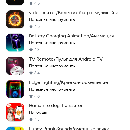
4,5
video maker/Видеомейкер с музыкой и
фото
Полезные инструменты
4,5
Battery Charging Animation/Анимация
зарядки
Полезные инструменты
4,3
TV Remote/Пульт для Android TV
Полезные инструменты
3,4
Edge Lighting/Краевое освещение
Полезные инструменты
4,8
Human to dog Translator
Питомцы
4,3
Funny Prank Sounds/смешные звуки