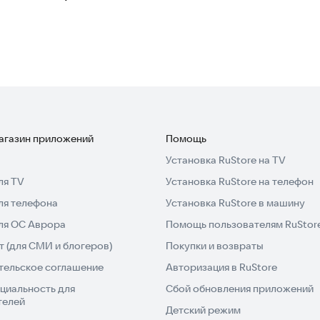
магазин приложений
Помощь
Установка RuStore на TV
ля TV
Установка RuStore на телефон
ля телефона
Установка RuStore в машину
для ОС Аврора
Помощь пользователям RuStor
 (для СМИ и блогеров)
Покупки и возвраты
тельское соглашение
Авторизация в RuStore
циальность для
Сбой обновления приложений
телей
Детский режим