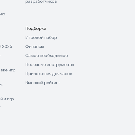
разработчиков
нию
Подборки
Игровой набор
 2025
Финансы
-
Самое необходимое
Полезные инструменты
вке игр
Приложения для часов
Высокий рейтинг
и,
 и игр
V