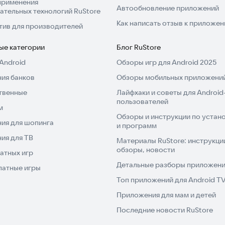
применения
Автообновление приложений
ательных технологий RuStore
Как написать отзыв к приложе
тив для производителей
ые категории
Блог RuStore
Android
Обзоры игр для Android 2025
ия банков
Обзоры мобильных приложений
твенные
Лайфхаки и советы для Android
пользователей
м
Обзоры и инструкции по устано
ия для шопинга
и программ
ия для ТВ
Материалы RuStore: инструкци
обзоры, новости
атных игр
Детальные разборы приложений
латные игры
Топ приложений для Android T
Приложения для мам и детей
Последние новости RuStore