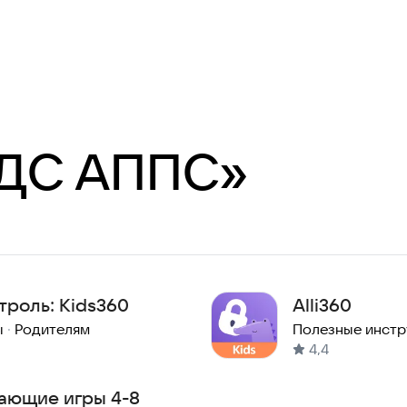
ДС АППС»
троль: Kids360
Alli360
ы
·
Родителям
Полезные инст
4,4
ающие игры 4-8