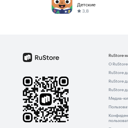
Детские
3,8
RuStore 
О RuStore
RuStore д
RuStore д
RuStore 
Медиа-кит
Пользова
Конфиден
пользова