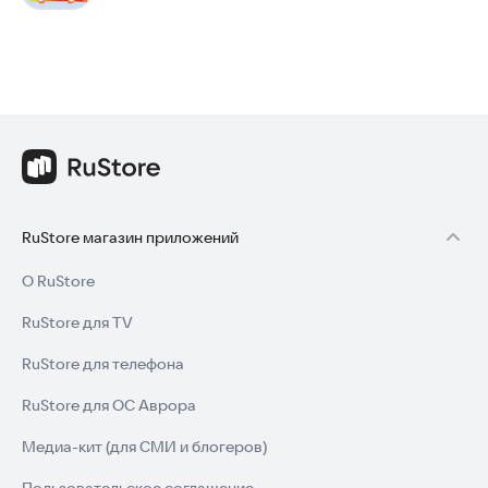
RuStore магазин приложений
О RuStore
RuStore для TV
RuStore для телефона
RuStore для ОС Аврора
Медиа-кит (для СМИ и блогеров)