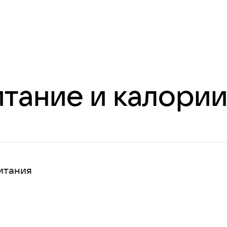
итание и калори
питания