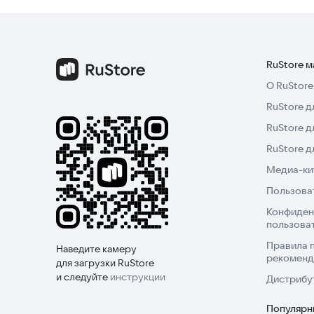
RuStore 
О RuStore
RuStore д
RuStore д
RuStore 
Медиа-кит
Пользова
Конфиден
пользова
Правила 
Наведите камеру
рекоменд
для загрузки RuStore
и следуйте
инструкции
Дистрибу
Популярн