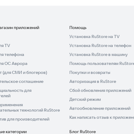
магазин приложений
Помощь
Установка RuStore на TV
ля TV
Установка RuStore на телефон
ля телефона
Установка RuStore в машину
для ОС Аврора
Помощь пользователям RuStor
 (для СМИ и блогеров)
Покупки и возвраты
тельское соглашение
Авторизация в RuStore
циальность для
Сбой обновления приложений
телей
Детский режим
применения
Автообновление приложений
ательных технологий RuStore
Как написать отзыв к приложе
тив для производителей
ые категории
Блог RuStore