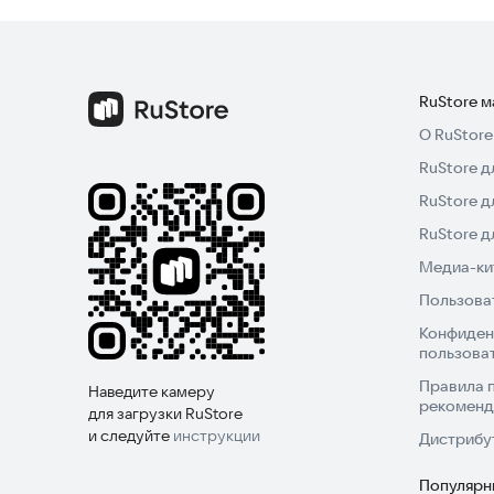
RuStore 
О RuStore
RuStore д
RuStore д
RuStore 
Медиа-кит
Пользова
Конфиден
пользова
Правила 
Наведите камеру
рекоменд
для загрузки RuStore
и следуйте
инструкции
Дистрибу
Популярн