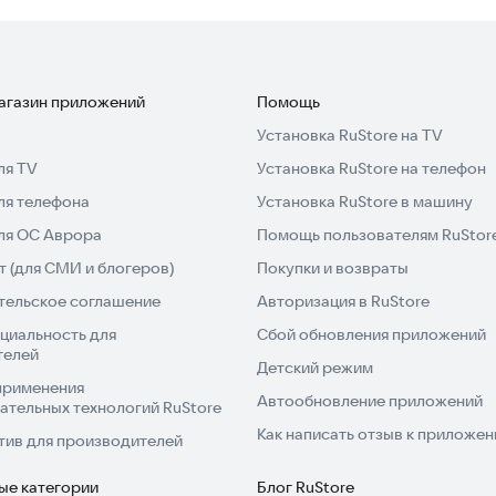
магазин приложений
Помощь
Установка RuStore на TV
ля TV
Установка RuStore на телефон
ля телефона
Установка RuStore в машину
для ОС Аврора
Помощь пользователям RuStor
 (для СМИ и блогеров)
Покупки и возвраты
тельское соглашение
Авторизация в RuStore
циальность для
Сбой обновления приложений
телей
Детский режим
применения
Автообновление приложений
ательных технологий RuStore
Как написать отзыв к приложе
тив для производителей
ые категории
Блог RuStore