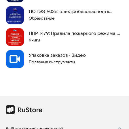
ПОТЭЭ 903н: электробезопасность
экзамен Ростехнадз
Образование
ППР 1479: Правила пожарного режима,
тесты Ростехн.
Книги
Упаковка заказов · Видео
Полезные инструменты
RuStore магазин приложений