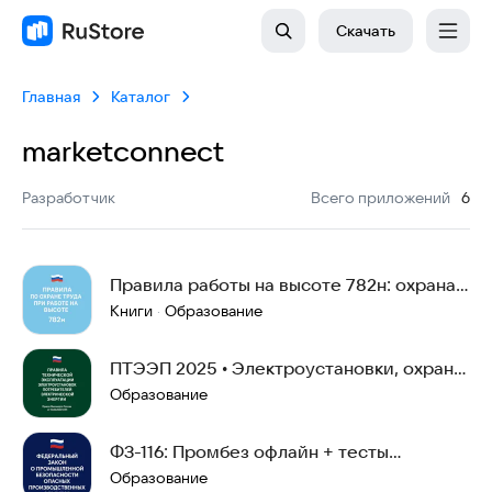
Скачать
Главная
Каталог
marketconnect
:
Разработчик
Всего приложений
6
Правила работы на высоте 782н: охрана
труда, тесты
Книги
Образование
·
ПТЭЭП 2025 • Электроустановки, охрана
труда, тесты
Образование
ФЗ-116: Промбез офлайн + тесты
Ростехнадзора
Образование