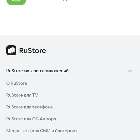
RuStore магазин приложений
О RuStore
RuStore для TV
RuStore для телефона
RuStore для ОС Аврора
Медиа-кит (для СМИ и блогеров)