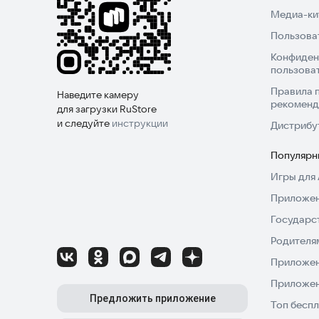
Медиа-кит
Пользова
Конфиден
пользова
Правила 
Наведите камеру
рекоменд
для загрузки RuStore
и следуйте
инструкции
Дистрибу
Популярн
Игры для 
Приложен
Государс
Родителя
Приложен
Приложен
Предложить приложение
Топ беспл