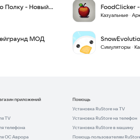
ю Полку - Новый
FoodClicker 
Казуальные
·
Ар
лейграунд МОД
SnowEvoluti
Симуляторы
·
Ка
магазин приложений
Помощь
Установка RuStore на TV
ля TV
Установка RuStore на телефон
ля телефона
Установка RuStore в машину
для ОС Аврора
Помощь пользователям RuStor