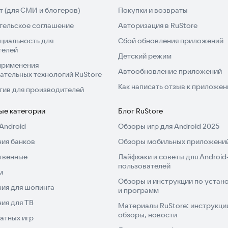
 (для СМИ и блогеров)
Покупки и возвраты
тельское соглашение
Авторизация в RuStore
циальность для
Сбой обновления приложений
телей
Детский режим
применения
Автообновление приложений
ательных технологий RuStore
Как написать отзыв к приложе
тив для производителей
ые категории
Блог RuStore
Android
Обзоры игр для Android 2025
ия банков
Обзоры мобильных приложений
твенные
Лайфхаки и советы для Android
пользователей
м
Обзоры и инструкции по устано
ия для шопинга
и программ
ия для ТВ
Материалы RuStore: инструкци
обзоры, новости
атных игр