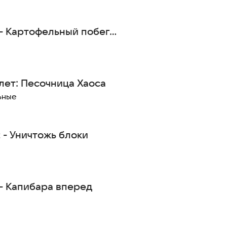
 - Картофельный побег
ноги
лет: Песочница Хаоса
ьные
t - Уничтожь блоки
- Капибара вперед