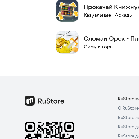
Прокачай Книжну
Майн МОД!
Казуальные
·
Аркады
Сломай Орех - П
Симуляторы
RuStore 
О RuStore
RuStore д
RuStore д
RuStore 