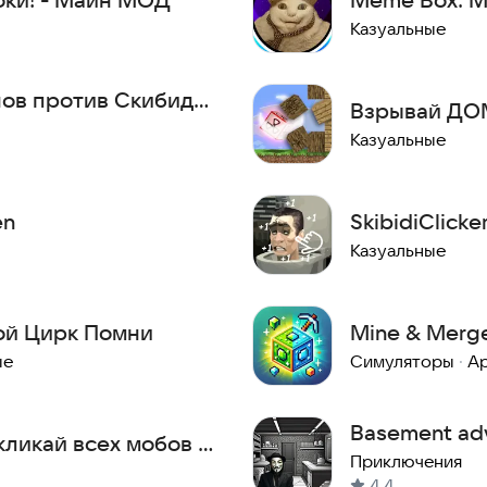
Казуальные
ов против Скибиди
Взрывай ДО
Казуальные
en
SkibidiClick
Казуальные
ой Цирк Помни
Mine & Merg
ые
Симуляторы
·
А
Basement adve
 кликай всех мобов в
Анонимуса
Приключения
4,4