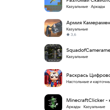
Казуальные
·
Аркады
Армия Камерамен
туалетов
Казуальные
3,6
SquadofCameram
Казуальные
Раскрась Цифров
Настольные и карточн
MinecraftClicker -
майнкрафте
Аркады
·
Казуальные