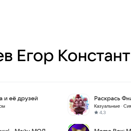
в Егор Констан
а и её друзей
Раскрась Фн
ры
Казуальные
·
Си
4,3
оки! - Майн МОД
Meme Box: М