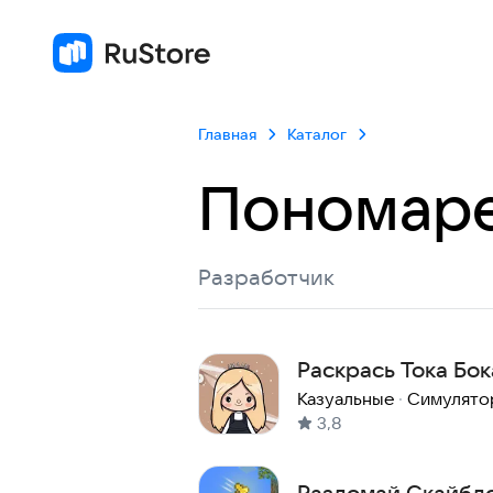
Главная
Каталог
Пономаре
Разработчик
Раскрась Тока Бок
Казуальные
·
Симулято
3,8
Разломай Скайбл