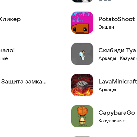
 Кликер
PotatoShoot
офлайн осми
Экшен
чало!
Скибиди Туа
ные
Аркады
·
Казуал
- Защита замка
LavaMinicraf
Аркады
CapybaraGo 
Казуальные