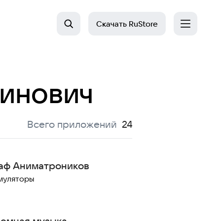
Скачать
RuStore
тинович
:
Всего приложений
24
аф Аниматроников
муляторы
емная музыка