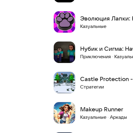
Эволюция Лапки:
Казуальные
Нубик и Сигма: На
Приключения
·
Казуаль
Castle Protection 
офлайн игра
Стратегии
Makeup Runner
Казуальные
·
Аркады