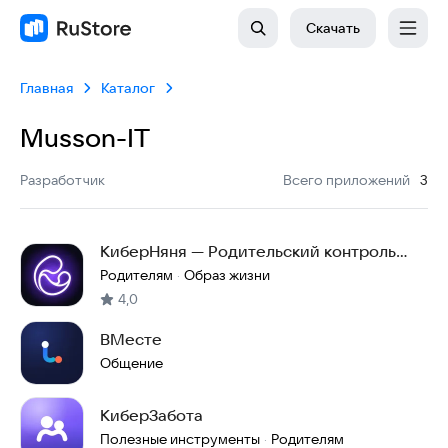
Скачать
Главная
Каталог
Musson-IT
:
Разработчик
Всего приложений
3
КиберНяня — Родительский контроль
телефона ребенка
Родителям
Образ жизни
·
4,0
ВМесте
Общение
КиберЗабота
Полезные инструменты
Родителям
·