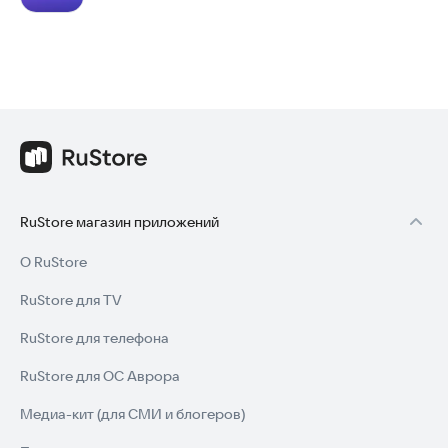
RuStore магазин приложений
О RuStore
RuStore для TV
RuStore для телефона
RuStore для ОС Аврора
Медиа-кит (для СМИ и блогеров)