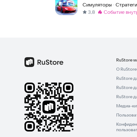
Симуляторы
·
Стратег
3,8
событие внут
Метка
:
RuStore 
О RuStore
RuStore д
RuStore д
RuStore 
Медиа-кит
Пользова
Конфиден
пользова