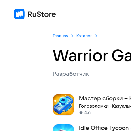
Главная
Каталог
Warrior G
Разработчик
Мастер сборки – 
Головоломки
·
Казуаль
4,6
Idle Office Tycoon