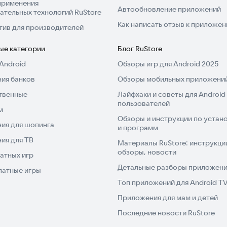
применения
Автообновление приложений
ательных технологий RuStore
Как написать отзыв к приложе
тив для производителей
ые категории
Блог RuStore
Android
Обзоры игр для Android 2025
ия банков
Обзоры мобильных приложений
твенные
Лайфхаки и советы для Android
пользователей
м
Обзоры и инструкции по устано
ия для шопинга
и программ
ия для ТВ
Материалы RuStore: инструкци
обзоры, новости
атных игр
Детальные разборы приложений
латные игры
Топ приложений для Android T
Приложения для мам и детей
Последние новости RuStore