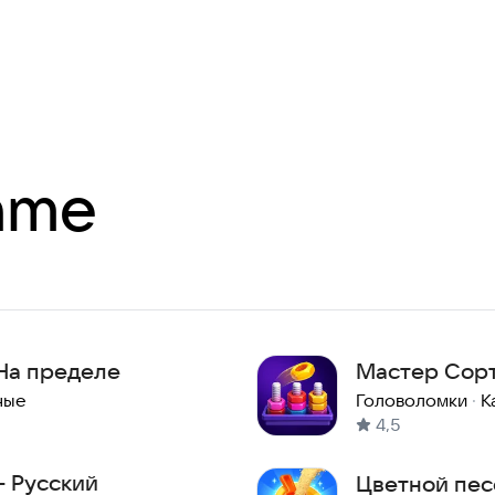
ame
На пределе
Мастер Сорт
ные
Головоломки
·
К
4,5
 - Русский
Цветной пес