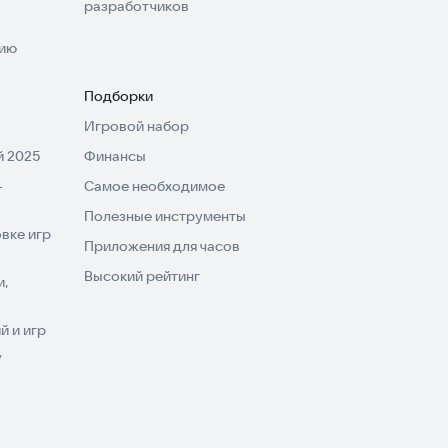
разработчиков
нию
Подборки
Игровой набор
 2025
Финансы
-
Самое необходимое
Полезные инструменты
вке игр
Приложения для часов
Высокий рейтинг
и,
 и игр
V