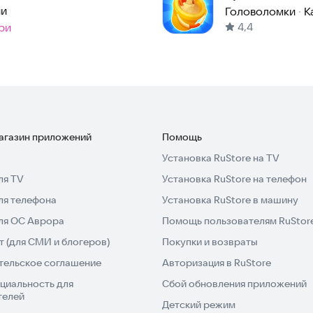
ии
Головоломки
·
К
4,4
ри
магазин приложений
Помощь
Установка RuStore на TV
ля TV
Установка RuStore на телефон
ля телефона
Установка RuStore в машину
для ОС Аврора
Помощь пользователям RuStor
 (для СМИ и блогеров)
Покупки и возвраты
тельское соглашение
Авторизация в RuStore
циальность для
Сбой обновления приложений
телей
Детский режим