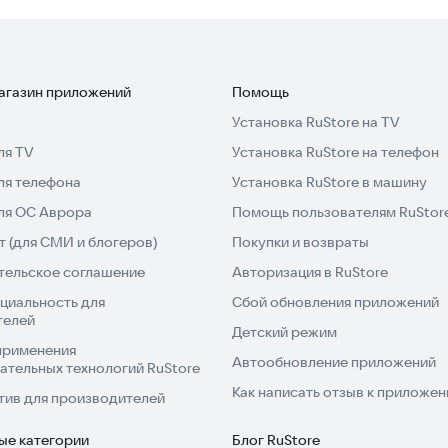
магазин приложений
Помощь
Установка RuStore на TV
ля TV
Установка RuStore на телефон
ля телефона
Установка RuStore в машину
для ОС Аврора
Помощь пользователям RuStor
 (для СМИ и блогеров)
Покупки и возвраты
тельское соглашение
Авторизация в RuStore
циальность для
Сбой обновления приложений
телей
Детский режим
применения
Автообновление приложений
ательных технологий RuStore
Как написать отзыв к приложе
тив для производителей
ые категории
Блог RuStore