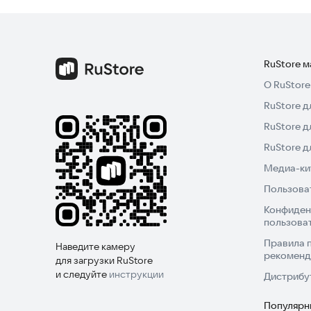
RuStore 
О RuStore
RuStore д
RuStore д
RuStore 
Медиа-кит
Пользова
Конфиден
пользова
Правила 
Наведите камеру
рекоменд
для загрузки RuStore
и следуйте
инструкции
Дистрибу
Популярн