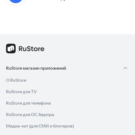
RuStore магазин приложений
О RuStore
RuStore для TV
RuStore для телефона
RuStore для ОС Аврора
Медиа-кит (для СМИ и блогеров)