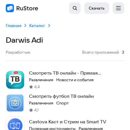
Скачать
Главная
Каталог
Darwis Adi
:
Разработчик
Всего приложений
3
Смотреть ТВ онлайн - Прямая
трансляция ТВ
Развлечения
Новости и события
·
4,4
Смотреть футбол ТВ онлайн
Развлечения
Спорт
·
4,1
Castova Каст и Стрим на Smart TV
Полезные инструменты
Развлечения
·