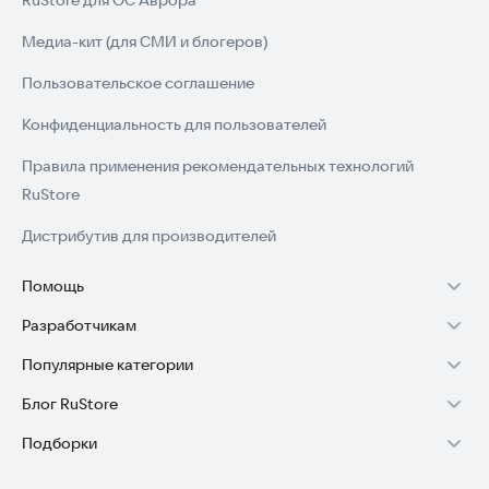
RuStore для ОС Аврора
Медиа-кит (для СМИ и блогеров)
Пользовательское соглашение
Конфиденциальность для пользователей
Правила применения рекомендательных технологий
RuStore
Дистрибутив для производителей
Помощь
Разработчикам
Установка RuStore на TV
Популярные категории
Зарабатывать с RuStore
Установка RuStore на телефон
Блог RuStore
Игры для Android
Стать разработчиком
Установка RuStore в машину
Подборки
Обзоры игр для Android 2025
Приложения банков
Доступ к RuStore Консоль
Помощь пользователям RuStore
Игровой набор