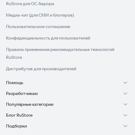
RuStore для ОС Аврора
Медиа-кит (для СМИ и блогеров)
Пользовательское соглашение
Конфиденциальность для пользователей
Правила применения рекомендательных технологий
RuStore
Дистрибутив для производителей
Помощь
Разработчикам
Установка RuStore на TV
Популярные категории
Зарабатывать с RuStore
Установка RuStore на телефон
Блог RuStore
Игры для Android
Стать разработчиком
Установка RuStore в машину
Подборки
Обзоры игр для Android 2025
Приложения банков
Доступ к RuStore Консоль
Помощь пользователям RuStore