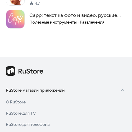
4,7
Capp: текст на фото и видео, русские
шрифты
Полезные инструменты
Развлечения
·
RuStore магазин приложений
О RuStore
RuStore для TV
RuStore для телефона