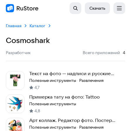
Скачать
Главная
Каталог
Cosmoshark
:
Разработчик
Всего приложений
4
Текст на фото — надписи и русские
шрифты
Полезные инструменты
Развлечения
·
4,7
Примерка тату на фото: Tattoo
Полезные инструменты
4,8
Арт коллаж. Редактор фото. Постер
макер: Dada
Полезные инструменты
Развлечения
·