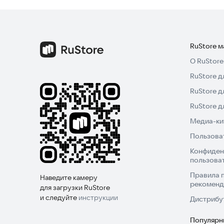
RuStore 
О RuStore
RuStore д
RuStore д
RuStore 
Медиа-кит
Пользова
Конфиден
пользова
Правила 
Наведите камеру
рекоменд
для загрузки RuStore
и следуйте
инструкции
Дистрибу
Популярн