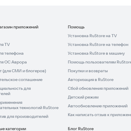
магазин приложений
Помощь
Установка RuStore на TV
ля TV
Установка RuStore на телефон
ля телефона
Установка RuStore в машину
для ОС Аврора
Помощь пользователям RuStor
 (для СМИ и блогеров)
Покупки и возвраты
тельское соглашение
Авторизация в RuStore
циальность для
Сбой обновления приложений
телей
Детский режим
применения
Автообновление приложений
ательных технологий RuStore
Как написать отзыв к приложе
тив для производителей
ые категории
Блог RuStore