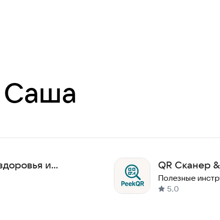
 Саша
здоровья и
QR Сканер &
сии
Полезные инст
5,0