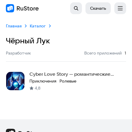
Скачать
Главная
Каталог
Чёрный Лук
:
Разработчик
Всего приложений
1
Cyber Love Story — романтические
истории
Приключения
Ролевые
·
4,8