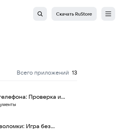
Скачать
RuStore
:
Всего приложений
13
телефона: Проверка и
мусора
рументы
воломки: Игра без