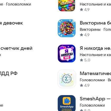
интернета
ые
·
Головоломки
Настольные и к
4,9
я девочек
Викторина бе
знания флаг
Викторины
·
Гол
4,9
 счетчик дней
Я никогда не.
друзей офф
ы
Настольные и к
5,0
ПДД РФ
Математичес
мозга
Головоломки
·
В
4,9
SmeshApp — 
интернета д
ые
Головоломки
5,0