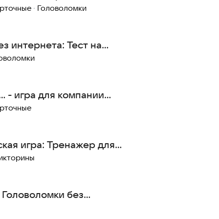
арточные
·
Головоломки
з интернета: Тест на
ов
оволомки
.. - игра для компании
лайн
арточные
кая игра: Тренажер для
икторины
Головоломки без
ля всех