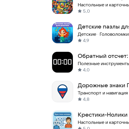
детей
Настольные и карточн
5,0
Детские пазлы дл
Детские
·
Головоломки
4,9
Обратный отсчет:
Полезные инструмент
4,0
Дорожные знаки 
Транспорт и навигация
4,8
Крестики-Нолики
Настольные и карточн
5,0