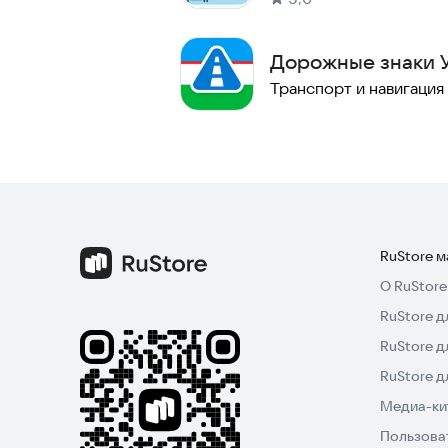
Дорожные знаки 
Транспорт и навигация
RuStore 
О RuStore
RuStore д
RuStore д
RuStore 
Медиа-кит
Пользова