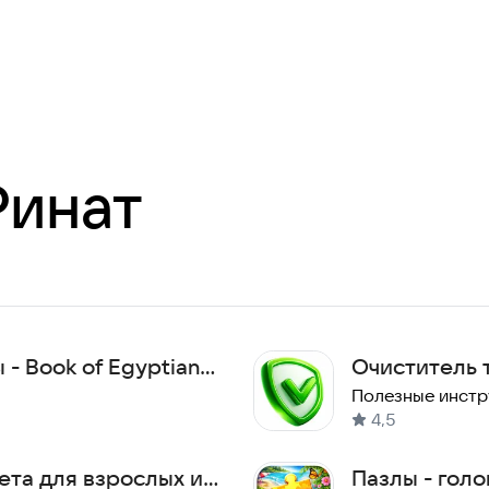
Ринат
- Book of Egyptian
Очиститель 
Очистка от 
Полезные инст
4,5
ета для взрослых и
Пазлы - голо