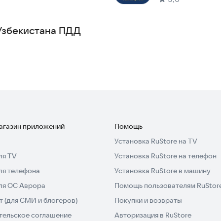
Узбекистана ПДД
магазин приложений
Помощь
Установка RuStore на TV
ля TV
Установка RuStore на телефон
ля телефона
Установка RuStore в машину
для ОС Аврора
Помощь пользователям RuStor
 (для СМИ и блогеров)
Покупки и возвраты
тельское соглашение
Авторизация в RuStore