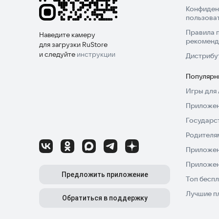
Конфиден
пользова
Правила 
Наведите камеру
рекоменд
для загрузки RuStore
и следуйте
инструкции
Дистрибу
Популярн
Игры для 
Приложен
Государс
Родителя
Приложен
Приложен
Предложить приложение
Топ беспл
Лучшие п
Обратиться в поддержку