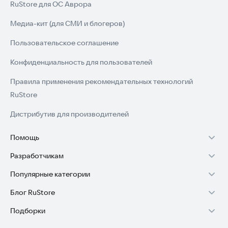
RuStore для ОС Аврора
Медиа-кит (для СМИ и блогеров)
Пользовательское соглашение
Конфиденциальность для пользователей
Правила применения рекомендательных технологий
RuStore
Дистрибутив для производителей
Помощь
Разработчикам
Установка RuStore на TV
Популярные категории
Зарабатывать с RuStore
Установка RuStore на телефон
Блог RuStore
Игры для Android
Стать разработчиком
Установка RuStore в машину
Подборки
Обзоры игр для Android 2025
Приложения банков
Доступ к RuStore Консоль
Помощь пользователям RuStore