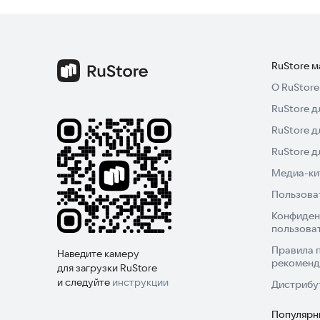
RuStore 
О RuStore
RuStore д
RuStore д
RuStore 
Медиа-кит
Пользова
Конфиден
пользова
Правила 
Наведите камеру
рекоменд
для загрузки RuStore
и следуйте
инструкции
Дистрибу
Популярн