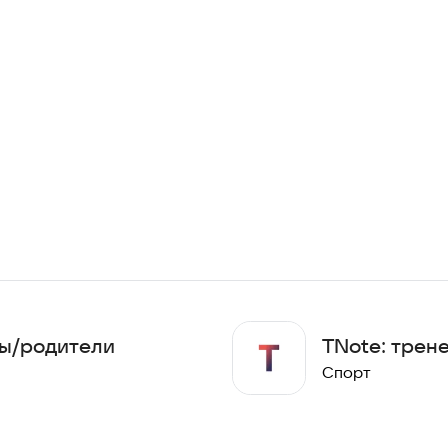
ны/родители
TNote: трен
Спорт