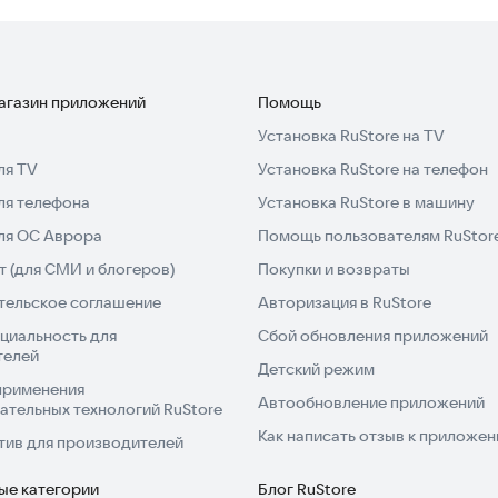
магазин приложений
Помощь
Установка RuStore на TV
ля TV
Установка RuStore на телефон
ля телефона
Установка RuStore в машину
для ОС Аврора
Помощь пользователям RuStor
 (для СМИ и блогеров)
Покупки и возвраты
тельское соглашение
Авторизация в RuStore
циальность для
Сбой обновления приложений
телей
Детский режим
применения
Автообновление приложений
ательных технологий RuStore
Как написать отзыв к приложе
тив для производителей
ые категории
Блог RuStore